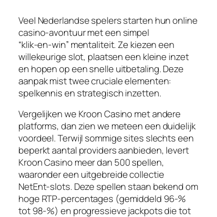
Veel Nederlandse spelers starten hun online
casino‑avontuur met een simpel
“klik‑en‑win” mentaliteit. Ze kiezen een
willekeurige slot, plaatsen een kleine inzet
en hopen op een snelle uitbetaling. Deze
aanpak mist twee cruciale elementen:
spelkennis en strategisch inzetten.
Vergelijken we Kroon Casino met andere
platforms, dan zien we meteen een duidelijk
voordeel. Terwijl sommige sites slechts een
beperkt aantal providers aanbieden, levert
Kroon Casino meer dan 500 spellen,
waaronder een uitgebreide collectie
NetEnt‑slots. Deze spellen staan bekend om
hoge RTP‑percentages (gemiddeld 96‑%
tot 98‑%) en progressieve jackpots die tot