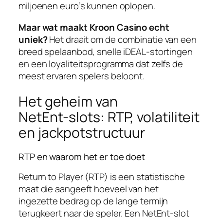
miljoenen euro’s kunnen oplopen.
Maar wat maakt Kroon Casino echt
uniek?
Het draait om de combinatie van een
breed spelaanbod, snelle iDEAL‑stortingen
en een loyaliteitsprogramma dat zelfs de
meest ervaren spelers beloont.
Het geheim van
NetEnt‑slots: RTP, volatiliteit
en jackpotstructuur
RTP en waarom het er toe doet
Return to Player (RTP) is een statistische
maat die aangeeft hoeveel van het
ingezette bedrag op de lange termijn
terugkeert naar de speler. Een NetEnt‑slot