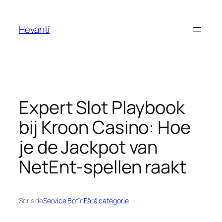
Sari
la
Hevanti
conținut
Expert Slot Playbook
bij Kroon Casino: Hoe
je de Jackpot van
NetEnt-spellen raakt
Scris de
Service Bot
în
Fără categorie