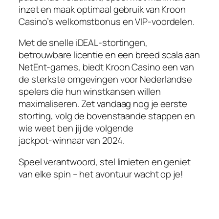
inzet en maak optimaal gebruik van Kroon
Casino’s welkomstbonus en VIP‑voordelen.
Met de snelle iDEAL‑stortingen,
betrouwbare licentie en een breed scala aan
NetEnt‑games, biedt Kroon Casino een van
de sterkste omgevingen voor Nederlandse
spelers die hun winstkansen willen
maximaliseren. Zet vandaag nog je eerste
storting, volg de bovenstaande stappen en
wie weet ben jij de volgende
jackpot‑winnaar van 2024.
Speel verantwoord, stel limieten en geniet
van elke spin – het avontuur wacht op je!