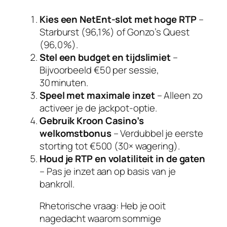
Kies een NetEnt‑slot met hoge RTP
–
Starburst
(96,1 %) of
Gonzo’s Quest
(96,0 %).
Stel een budget en tijdslimiet
–
Bijvoorbeeld €50 per sessie,
30 minuten.
Speel met maximale inzet
– Alleen zo
activeer je de jackpot‑optie.
Gebruik Kroon Casino’s
welkomstbonus
– Verdubbel je eerste
storting tot €500 (30× wagering).
Houd je RTP en volatiliteit in de gaten
– Pas je inzet aan op basis van je
bankroll.
Rhetorische vraag: Heb je ooit
nagedacht waarom sommige