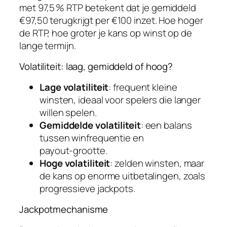
met 97,5 % RTP betekent dat je gemiddeld
€97,50 terugkrijgt per €100 inzet. Hoe hoger
de RTP, hoe groter je kans op winst op de
lange termijn.
Volatiliteit: laag, gemiddeld of hoog?
Lage volatiliteit
: frequent kleine
winsten, ideaal voor spelers die langer
willen spelen.
Gemiddelde volatiliteit
: een balans
tussen winfrequentie en
payout‑grootte.
Hoge volatiliteit
: zelden winsten, maar
de kans op enorme uitbetalingen, zoals
progressieve jackpots.
Jackpotmechanisme