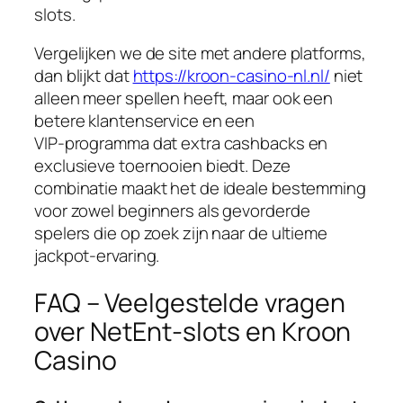
slots.
Vergelijken we de site met andere platforms,
dan blijkt dat
https://kroon-casino-nl.nl/
niet
alleen meer spellen heeft, maar ook een
betere klantenservice en een
VIP‑programma dat extra cashbacks en
exclusieve toernooien biedt. Deze
combinatie maakt het de ideale bestemming
voor zowel beginners als gevorderde
spelers die op zoek zijn naar de ultieme
jackpot‑ervaring.
FAQ – Veelgestelde vragen
over NetEnt‑slots en Kroon
Casino