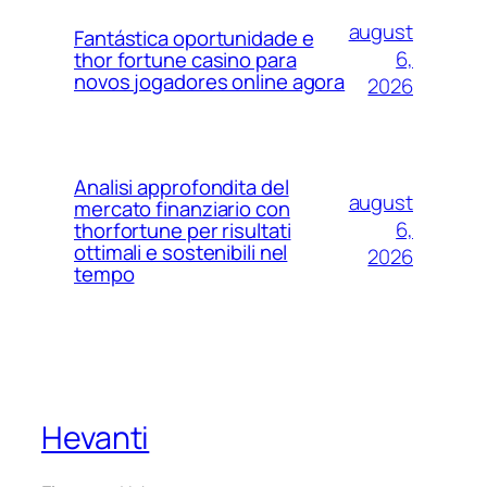
august
Fantástica oportunidade e
6,
thor fortune casino para
novos jogadores online agora
2026
Analisi approfondita del
august
mercato finanziario con
6,
thorfortune per risultati
ottimali e sostenibili nel
2026
tempo
Hevanti