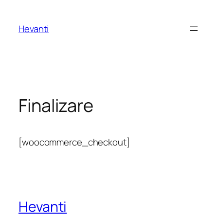
Sari
la
Hevanti
conținut
Finalizare
[woocommerce_checkout]
Hevanti