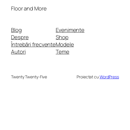
Floor and More
Blog
Evenimente
Despre
Shop
Întrebări frecvente
Modele
Autori
Teme
Twenty Twenty-Five
Proiectat cu
WordPress