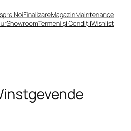
spre Noi
Finalizare
Magazin
Maintenance
tur
Showroom
Termeni și Condiții
Wishlist
 Winstgevende