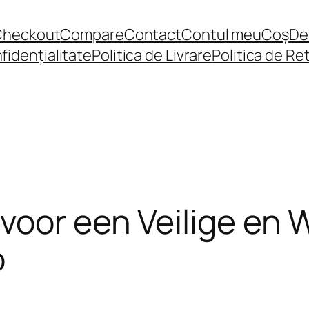
Checkout
Compare
Contact
Contul meu
Coș
De
fidențialitate
Politica de Livrare
Politica de Re
voor een Veilige en
o