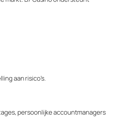
ing aan risico’s.
tages, persoonlijke accountmanagers