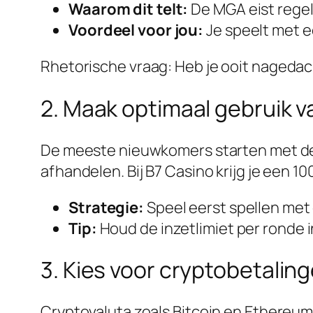
Waarom dit telt:
De MGA eist regel
Voordeel voor jou:
Je speelt met 
Rhetorische vraag:
Heb je ooit nagedach
2. Maak optimaal gebruik 
De meeste nieuwkomers starten met de
afhandelen. Bij B7 Casino krijg je een 1
Strategie:
Speel eerst spellen met
Tip:
Houd de inzetlimiet per ronde
3. Kies voor cryptobetalin
Cryptovaluta zoals Bitcoin en Ethereu