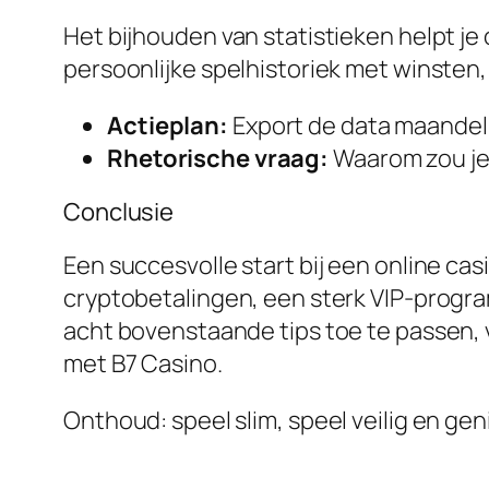
Het bijhouden van statistieken helpt je 
persoonlijke spelhistoriek met winsten,
Actieplan:
Export de data maandeli
Rhetorische vraag:
Waarom zou je 
Conclusie
Een succesvolle start bij een online ca
cryptobetalingen, een sterk VIP‑progr
acht bovenstaande tips toe te passen, v
met B7 Casino.
Onthoud: speel slim, speel veilig en ge