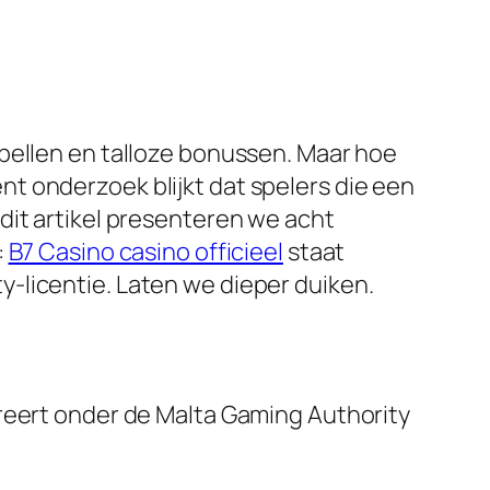
pellen en talloze bonussen. Maar hoe
cent onderzoek blijkt dat spelers die een
dit artikel presenteren we acht
:
B7 Casino casino officieel
staat
‑licentie. Laten we dieper duiken.
ereert onder de Malta Gaming Authority