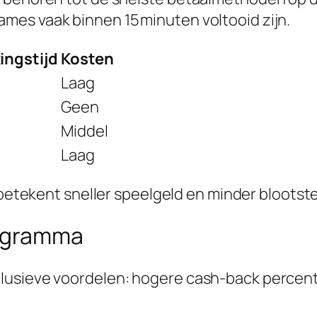
es vaak binnen 15 minuten voltooid zijn.
ingstijd
Kosten
Laag
Geen
Middel
Laag
etekent sneller speelgeld en minder blootstell
rogramma
clusieve voordelen: hogere cash‑back percen