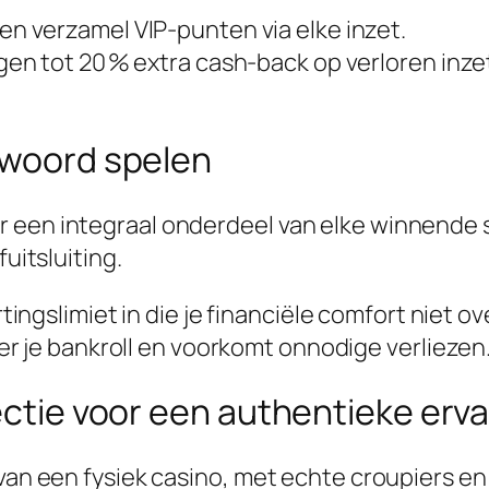
en verzamel VIP‑punten via elke inzet.
en tot 20 % extra cash‑back op verloren inzet
twoord spelen
 een integraal onderdeel van elke winnende st
fuitsluiting.
ingslimiet in die je financiële comfort niet ov
r je bankroll en voorkomt onnodige verliezen
ectie voor een authentieke erva
 van een fysiek casino, met echte croupiers en