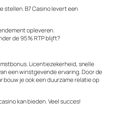
e stellen. B7 Casino levert een
 rendement opleveren.
der de 95 % RTP blijft?
omstbonus. Licentiezekerheid, snelle
van een winstgevende ervaring. Door de
ar bouw je ook een duurzame relatie op
 casino kan bieden. Veel succes!