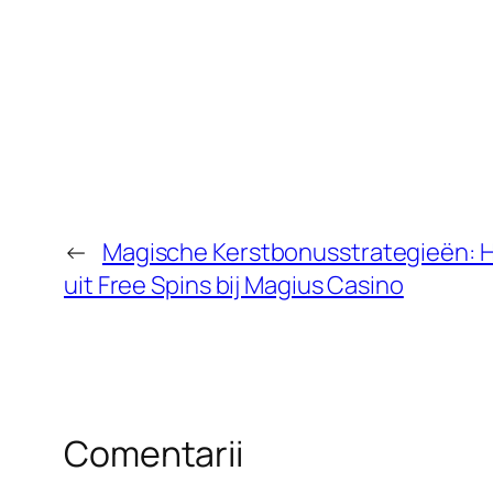
←
Magische Kerstbonusstrategieën: H
uit Free Spins bij Magius Casino
Comentarii