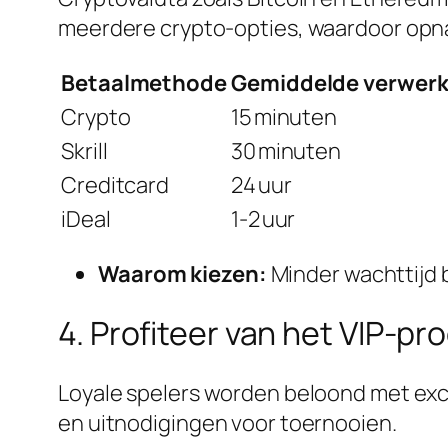
meerdere crypto‑opties, waardoor opnam
Betaalmethode
Gemiddelde verwerk
Crypto
15 minuten
Skrill
30 minuten
Creditcard
24 uur
iDeal
1‑2 uur
Waarom kiezen:
Minder wachttijd b
4. Profiteer van het VIP‑p
Loyale spelers worden beloond met ex
en uitnodigingen voor toernooien.