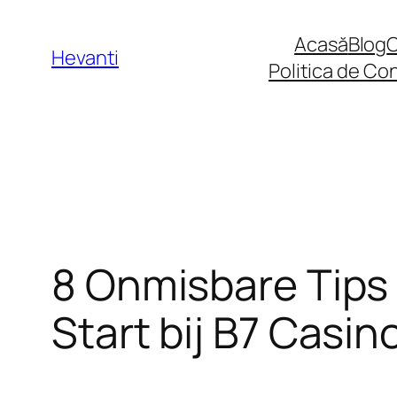
Sari
Acasă
Blog
la
Hevanti
Politica de Con
conținut
8 Onmisbare Tips 
Start bij B7 Casin