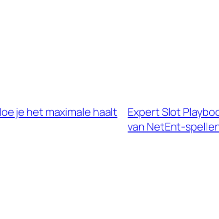
oe je het maximale haalt
Expert Slot Playbo
van NetEnt-spellen