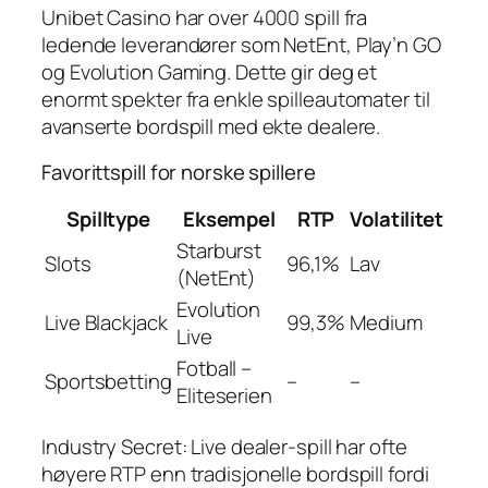
Unibet Casino har over 4000 spill fra
ledende leverandører som NetEnt, Play’n GO
og Evolution Gaming. Dette gir deg et
enormt spekter fra enkle spilleautomater til
avanserte bordspill med ekte dealere.
Favorittspill for norske spillere
Spilltype
Eksempel
RTP
Volatilitet
Starburst
Slots
96,1%
Lav
(NetEnt)
Evolution
Live Blackjack
99,3%
Medium
Live
Fotball –
Sportsbetting
–
–
Eliteserien
Industry Secret: Live dealer‑spill har ofte
høyere RTP enn tradisjonelle bordspill fordi