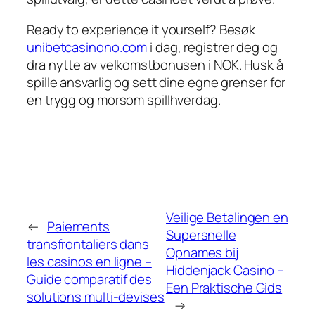
Ready to experience it yourself? Besøk
unibetcasinono.com
i dag, registrer deg og
dra nytte av velkomstbonusen i NOK. Husk å
spille ansvarlig og sett dine egne grenser for
en trygg og morsom spillhverdag.
Veilige Betalingen en
←
Paiements
Supersnelle
transfrontaliers dans
Opnames bij
les casinos en ligne –
Hiddenjack Casino –
Guide comparatif des
Een Praktische Gids
solutions multi‑devises
→