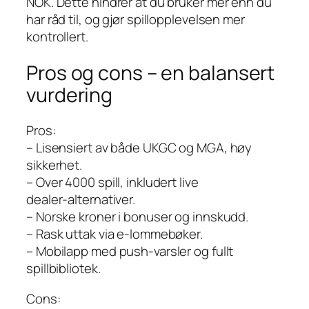
NOK. Dette hindrer at du bruker mer enn du
har råd til, og gjør spillopplevelsen mer
kontrollert.
Pros og cons – en balansert
vurdering
Pros:
– Lisensiert av både UKGC og MGA, høy
sikkerhet.
– Over 4000 spill, inkludert live
dealer‑alternativer.
– Norske kroner i bonuser og innskudd.
– Rask uttak via e‑lommebøker.
– Mobilapp med push‑varsler og fullt
spillbibliotek.
Cons: