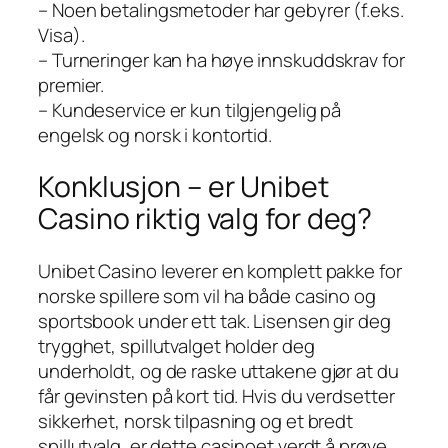
– Noen betalingsmetoder har gebyrer (f.eks.
Visa).
– Turneringer kan ha høye innskuddskrav for
premier.
– Kundeservice er kun tilgjengelig på
engelsk og norsk i kontortid.
Konklusjon – er Unibet
Casino riktig valg for deg?
Unibet Casino leverer en komplett pakke for
norske spillere som vil ha både casino og
sportsbook under ett tak. Lisensen gir deg
trygghet, spillutvalget holder deg
underholdt, og de raske uttakene gjør at du
får gevinsten på kort tid. Hvis du verdsetter
sikkerhet, norsk tilpasning og et bredt
spillutvalg, er dette casinoet verdt å prøve.