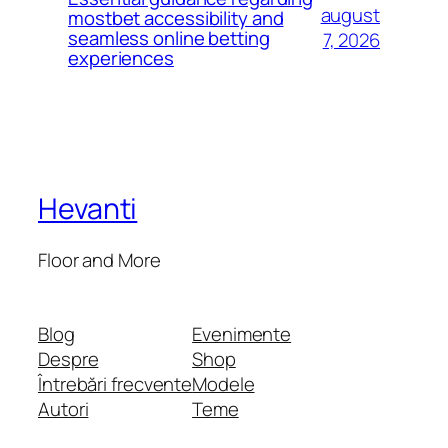
august
mostbet accessibility and
seamless online betting
7, 2026
experiences
Hevanti
Floor and More
Blog
Evenimente
Despre
Shop
Întrebări frecvente
Modele
Autori
Teme