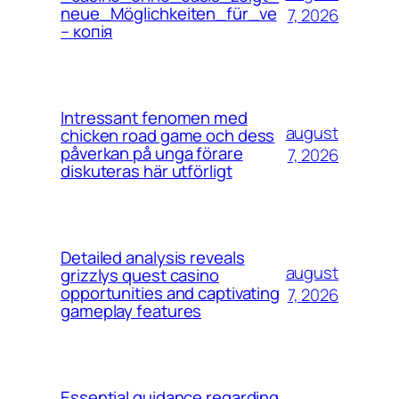
neue_Möglichkeiten_für_ve
7, 2026
– копія
Intressant fenomen med
august
chicken road game och dess
påverkan på unga förare
7, 2026
diskuteras här utförligt
Detailed analysis reveals
august
grizzlys quest casino
opportunities and captivating
7, 2026
gameplay features
Essential guidance regarding