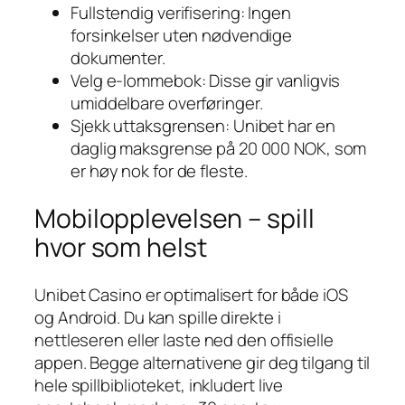
Fullstendig verifisering: Ingen
forsinkelser uten nødvendige
dokumenter.
Velg e-lommebok: Disse gir vanligvis
umiddelbare overføringer.
Sjekk uttaksgrensen: Unibet har en
daglig maksgrense på 20 000 NOK, som
er høy nok for de fleste.
Mobilopplevelsen – spill
hvor som helst
Unibet Casino er optimalisert for både iOS
og Android. Du kan spille direkte i
nettleseren eller laste ned den offisielle
appen. Begge alternativene gir deg tilgang til
hele spillbiblioteket, inkludert live