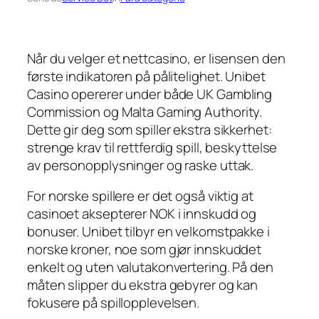
Når du velger et nettcasino, er lisensen den
første indikatoren på pålitelighet. Unibet
Casino opererer under både UK Gambling
Commission og Malta Gaming Authority.
Dette gir deg som spiller ekstra sikkerhet:
strenge krav til rettferdig spill, beskyttelse
av personopplysninger og raske uttak.
For norske spillere er det også viktig at
casinoet aksepterer NOK i innskudd og
bonuser. Unibet tilbyr en velkomstpakke i
norske kroner, noe som gjør innskuddet
enkelt og uten valutakonvertering. På den
måten slipper du ekstra gebyrer og kan
fokusere på spillopplevelsen.