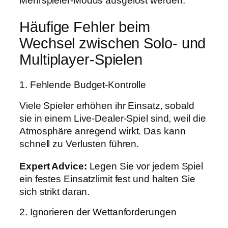
Mehrspieler‑Modus ausgelöst werden.
Häufige Fehler beim
Wechsel zwischen Solo‑ und
Multiplayer‑Spielen
1. Fehlende Budget‑Kontrolle
Viele Spieler erhöhen ihr Einsatz, sobald
sie in einem Live‑Dealer‑Spiel sind, weil die
Atmosphäre anregend wirkt. Das kann
schnell zu Verlusten führen.
Expert Advice:
Legen Sie vor jedem Spiel
ein festes Einsatzlimit fest und halten Sie
sich strikt daran.
2. Ignorieren der Wettanforderungen