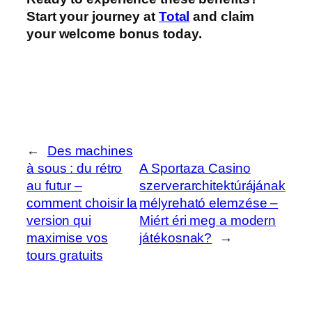
Start your journey at
Total
and claim
your welcome bonus today.
←
Des machines
à sous : du rétro
A Sportaza Casino
au futur –
szerverarchitektúrájának
comment choisir la
mélyreható elemzése –
version qui
Miért éri meg a modern
maximise vos
játékosnak?
→
tours gratuits