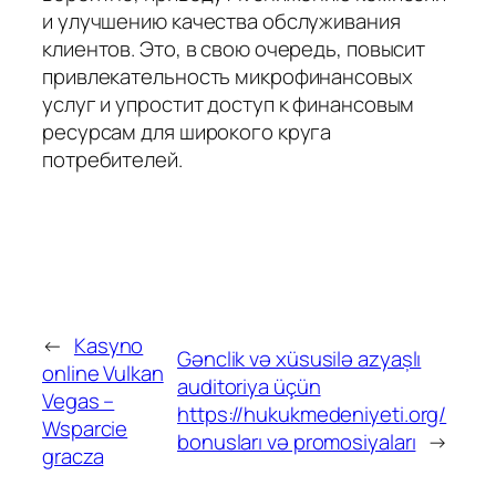
и улучшению качества обслуживания
клиентов. Это, в свою очередь, повысит
привлекательность микрофинансовых
услуг и упростит доступ к финансовым
ресурсам для широкого круга
потребителей.
←
Kasyno
Gənclik və xüsusilə azyaşlı
online Vulkan
auditoriya üçün
Vegas –
https://hukukmedeniyeti.org/
Wsparcie
bonusları və promosiyaları
→
gracza