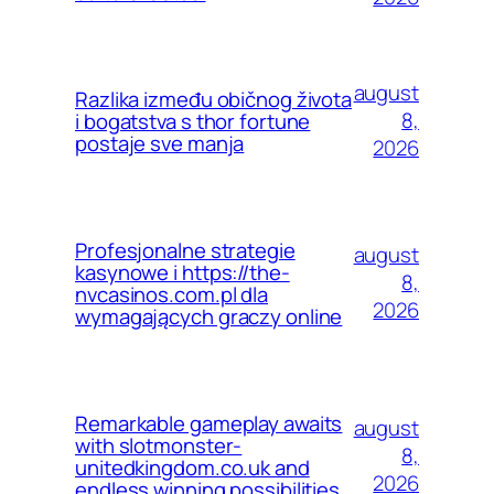
august
Razlika između običnog života
8,
i bogatstva s thor fortune
postaje sve manja
2026
Profesjonalne strategie
august
kasynowe i https://the-
8,
nvcasinos.com.pl dla
2026
wymagających graczy online
Remarkable gameplay awaits
august
with slotmonster-
8,
unitedkingdom.co.uk and
2026
endless winning possibilities