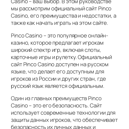
Casino – ваш выбор. В этом руководстве
мы рассмотрим официальный сайт Pinco
Casino, его преимущества и недостатки, а
также как начать играть на этом сайте.
Pinco Casino – это популярное онлайн-
казино, которое предлагает игрокам
широкий спектр игр, включая слоты,
карточные игры и рулетку. Официальный
сайт Pinco Casino доступен на русском
языке, что делает его доступным для
игроков из России и других стран, где
русский язык является официальным.
Один из главных преимуществ Pinco
Casino – это его безопасность. Сайт
использует современные технологии для
защиты данных игроков, что обеспечивает
безопасность их личных данных и