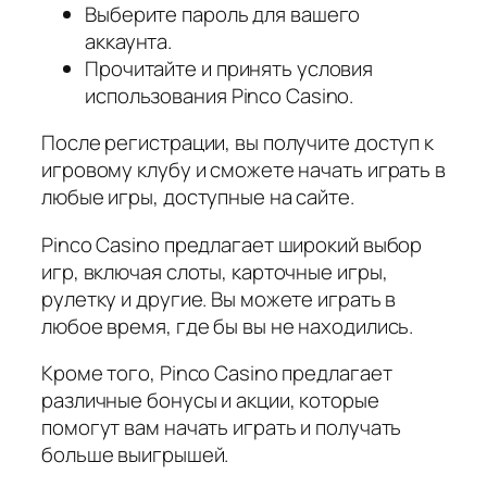
Выберите пароль для вашего
аккаунта.
Прочитайте и принять условия
использования Pinco Casino.
После регистрации, вы получите доступ к
игровому клубу и сможете начать играть в
любые игры, доступные на сайте.
Pinco Casino предлагает широкий выбор
игр, включая слоты, карточные игры,
рулетку и другие. Вы можете играть в
любое время, где бы вы не находились.
Кроме того, Pinco Casino предлагает
различные бонусы и акции, которые
помогут вам начать играть и получать
больше выигрышей.