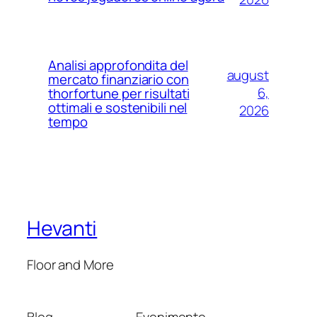
Analisi approfondita del
august
mercato finanziario con
6,
thorfortune per risultati
ottimali e sostenibili nel
2026
tempo
Hevanti
Floor and More
Blog
Evenimente