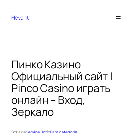
Sari
la
Hevanti
conținut
Пинко Казино
Официальный сайт |
Pinco Casino играть
онлайн – Вход,
Зеркало
Scris de
Service Bot
în
Fără categorie