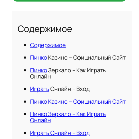
Содержимое
Содержимое
Пинко
Казино – Официальный Сайт
Пинко
Зеркало – Как Играть
Онлайн
Играть
Онлайн – Вход
Пинко Казино – Официальный Сайт
Пинко Зеркало – Как Играть
Онлайн
Играть Онлайн – Вход