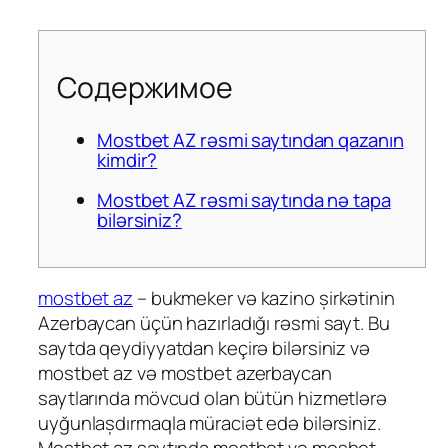
Содержимое
Mostbet AZ rəsmi saytından qazanın
kimdir?
Mostbet AZ rəsmi saytında nə tapa
bilərsiniz?
mostbet az
– bukmeker və kazino şirkətinin
Azerbaycan üçün hazırladığı rəsmi sayt. Bu
saytda qeydiyyatdan keçirə bilərsiniz və
mostbet az və mostbet azerbaycan
saytlarında mövcud olan bütün hizmetlərə
uyğunlaşdırmaqla müraciət edə bilərsiniz.