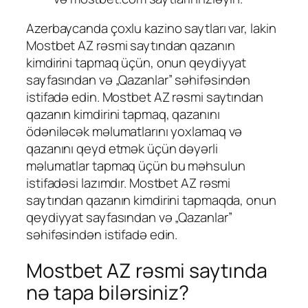
Azerbaycanda çoxlu kazino saytları var, lakin
Mostbet AZ rəsmi saytından qazanın
kimdirini tapmaq üçün, onun qeydiyyat
sayfasından və „Qazanlar” səhifəsindən
istifadə edin. Mostbet AZ rəsmi saytından
qazanın kimdirini tapmaq, qazanını
ödəniləcək məlumatlarını yoxlamaq və
qazanını qeyd etmək üçün dəyərli
məlumatlar tapmaq üçün bu məhsulun
istifadəsi lazımdır. Mostbet AZ rəsmi
saytından qazanın kimdirini tapmaqda, onun
qeydiyyat sayfasından və „Qazanlar”
səhifəsindən istifadə edin.
Mostbet AZ rəsmi saytında
nə tapa bilərsiniz?