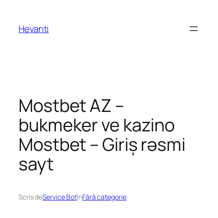
Sari
la
Hevanti
conținut
Mostbet AZ –
bukmeker ve kazino
Mostbet – Giriş rəsmi
sayt
Scris de
Service Bot
în
Fără categorie