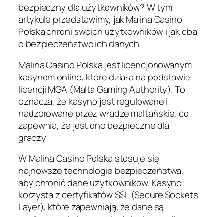
bezpieczny dla użytkowników? W tym
artykule przedstawimy, jak Malina Casino
Polska chroni swoich użytkowników i jak dba
o bezpieczeństwo ich danych.
Malina Casino Polska jest licencjonowanym
kasynem online, które działa na podstawie
licencji MGA (Malta Gaming Authority). To
oznacza, że kasyno jest regulowane i
nadzorowane przez władze maltańskie, co
zapewnia, że jest ono bezpieczne dla
graczy.
W Malina Casino Polska stosuje się
najnowsze technologie bezpieczeństwa,
aby chronić dane użytkowników. Kasyno
korzysta z certyfikatów SSL (Secure Sockets
Layer), które zapewniają, że dane są