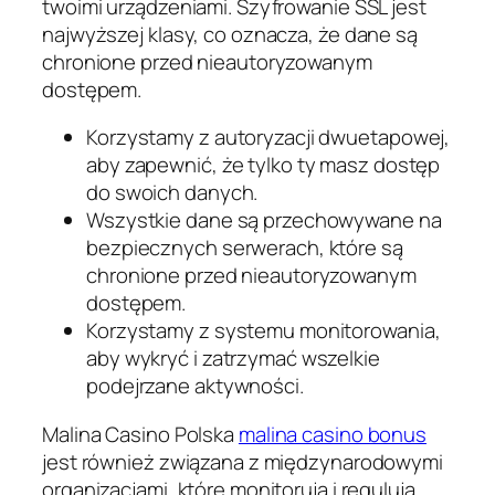
twoimi urządzeniami. Szyfrowanie SSL jest
najwyższej klasy, co oznacza, że dane są
chronione przed nieautoryzowanym
dostępem.
Korzystamy z autoryzacji dwuetapowej,
aby zapewnić, że tylko ty masz dostęp
do swoich danych.
Wszystkie dane są przechowywane na
bezpiecznych serwerach, które są
chronione przed nieautoryzowanym
dostępem.
Korzystamy z systemu monitorowania,
aby wykryć i zatrzymać wszelkie
podejrzane aktywności.
Malina Casino Polska
malina casino bonus
jest również związana z międzynarodowymi
organizacjami, które monitorują i regulują