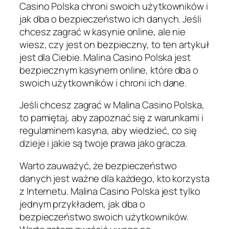
Casino Polska chroni swoich użytkowników i
jak dba o bezpieczeństwo ich danych. Jeśli
chcesz zagrać w kasynie online, ale nie
wiesz, czy jest on bezpieczny, to ten artykuł
jest dla Ciebie. Malina Casino Polska jest
bezpiecznym kasynem online, które dba o
swoich użytkowników i chroni ich dane.
Jeśli chcesz zagrać w Malina Casino Polska,
to pamiętaj, aby zapoznać się z warunkami i
regulaminem kasyna, aby wiedzieć, co się
dzieje i jakie są twoje prawa jako gracza.
Warto zauważyć, że bezpieczeństwo
danych jest ważne dla każdego, kto korzysta
z Internetu. Malina Casino Polska jest tylko
jednym przykładem, jak dba o
bezpieczeństwo swoich użytkowników.