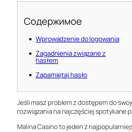
Содержимое
Wprowadzenie do logowania
Zagadnienia związane z
hasłem
Zapamiętaj hasło
Jeśli masz problem z dostępem do swoje
rozwiązania na najczęściej spotykane p
Malina Casino to jeden z najpopularniej