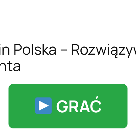
gin Polska – Rozwią
nta
GRAĆ