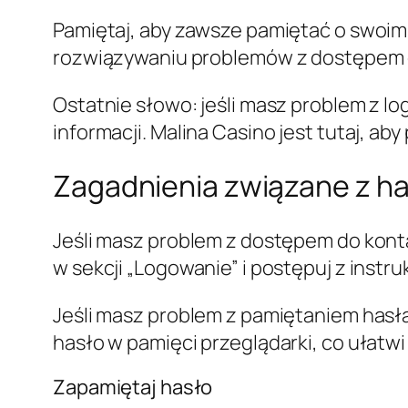
Pamiętaj, aby zawsze pamiętać o swoim h
rozwiązywaniu problemów z dostępem 
Ostatnie słowo: jeśli masz problem z lo
informacji. Malina Casino jest tutaj, 
Zagadnienia związane z h
Jeśli masz problem z dostępem do konta 
w sekcji „Logowanie” i postępuj z instru
Jeśli masz problem z pamiętaniem hasła,
hasło w pamięci przeglądarki, co ułatwi
Zapamiętaj hasło