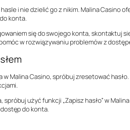
asle i nie dzielić go z nikim. Malina Casino o
do konta.
gowaniem się do swojego konta, skontaktuj się
aby pomóc w rozwiązywaniu problemów z dostęp
asłem
w Malina Casino, spróbuj zresetować hasło. Ab
kcjami.
 spróbuj użyć funkcji „Zapisz hasło” w Malina
 dostęp do konta.