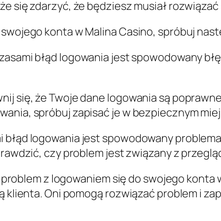
oże się zdarzyć, że będziesz musiał rozwiąza
o swojego konta w Malina Casino, spróbuj nas
zasami błąd logowania jest spowodowany błę
ij się, że Twoje dane logowania są poprawne 
wania, spróbuj zapisać je w bezpiecznym miej
i błąd logowania jest spowodowany problema
prawdzić, czy problem jest związany z przeglą
śli problem z logowaniem się do swojego konta 
gą klienta. Oni pomogą rozwiązać problem i za