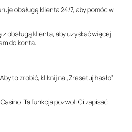
feruje obsługę klienta 24/7, aby pomóc w
 z obsługą klienta, aby uzyskać więcej
em do konta.
y to zrobić, kliknij na „Zresetuj hasło”
 Casino. Ta funkcja pozwoli Ci zapisać