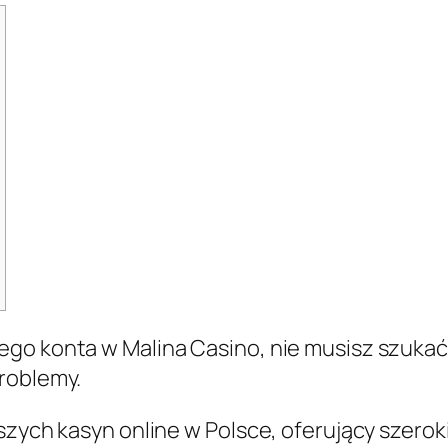
go konta w Malina Casino, nie musisz szukać
roblemy.
szych kasyn online w Polsce, oferujący szerok