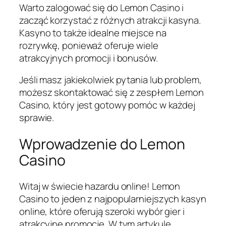
Warto zalogować się do Lemon Casino i
zacząć korzystać z różnych atrakcji kasyna.
Kasyno to także idealne miejsce na
rozrywkę, ponieważ oferuje wiele
atrakcyjnych promocji i bonusów.
Jeśli masz jakiekolwiek pytania lub problem,
możesz skontaktować się z zespłem Lemon
Casino, który jest gotowy pomóc w każdej
sprawie.
Wprowadzenie do Lemon
Casino
Witaj w świecie hazardu online! Lemon
Casino to jeden z najpopularniejszych kasyn
online, które oferują szeroki wybór gier i
atrakcyjne promocje. W tym artykule