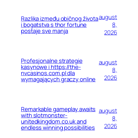
august
Razlika između običnog života
8,
i bogatstva s thor fortune
postaje sve manja
2026
Profesjonalne strategie
august
kasynowe i https://the-
8,
nvcasinos.com.pl dla
2026
wymagających graczy online
Remarkable gameplay awaits
august
with slotmonster-
8,
unitedkingdom.co.uk and
2026
endless winning possibilities