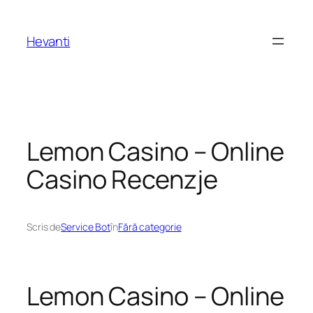
Sari
la
Hevanti
conținut
Lemon Casino – Online
Casino Recenzje
Scris de
Service Bot
în
Fără categorie
Lemon Casino – Online