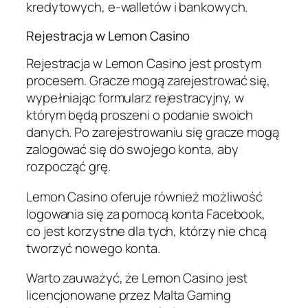
kredytowych, e-walletów i bankowych.
Rejestracja w Lemon Casino
Rejestracja w Lemon Casino jest prostym
procesem. Gracze mogą zarejestrować się,
wypełniając formularz rejestracyjny, w
którym będą proszeni o podanie swoich
danych. Po zarejestrowaniu się gracze mogą
zalogować się do swojego konta, aby
rozpocząć grę.
Lemon Casino oferuje również możliwość
logowania się za pomocą konta Facebook,
co jest korzystne dla tych, którzy nie chcą
tworzyć nowego konta.
Warto zauważyć, że Lemon Casino jest
licencjonowane przez Malta Gaming