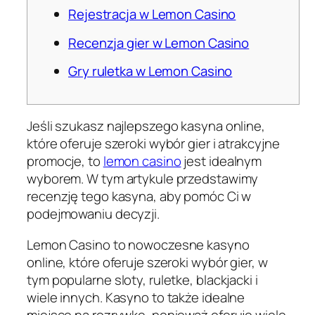
Rejestracja w Lemon Casino
Recenzja gier w Lemon Casino
Gry ruletka w Lemon Casino
Jeśli szukasz najlepszego kasyna online,
które oferuje szeroki wybór gier i atrakcyjne
promocje, to
lemon casino
jest idealnym
wyborem. W tym artykule przedstawimy
recenzję tego kasyna, aby pomóc Ci w
podejmowaniu decyzji.
Lemon Casino to nowoczesne kasyno
online, które oferuje szeroki wybór gier, w
tym popularne sloty, ruletke, blackjacki i
wiele innych. Kasyno to także idealne
miejsce na rozrywkę, ponieważ oferuje wiele