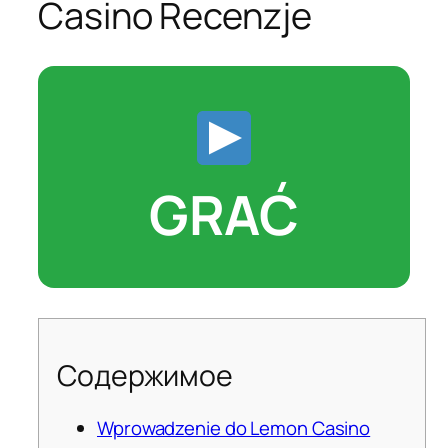
Casino Recenzje
GRAĆ
Содержимое
Wprowadzenie do Lemon Casino