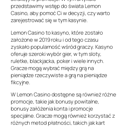
przedstawimy wstęp do świata Lemon
Casino, aby pomoć Ci w decyzji, czy warto
zarejestrować się w tym kasynie.
Lemon Casino to kasyno, które zostało
założone w 2019 roku i od tego czasu
zyskało popularność wśród graczy. Kasyno
oferuje szeroki wybór gier, w tym sloty,
ruletke, blackjacka, poker i wiele innych.
Gracze mogą wybrać między grą na
pieniądze rzeczywiste a grą na pieniądze
fikcyjne.
W Lemon Casino dostępne są również różne
promocje, takie jak bonusy powitalne,
bonusy załóżenia konta i promocje
specjalne. Gracze mogą również korzystać z
różnych metod płatności, takich jak kart