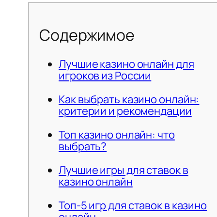
Содержимое
Лучшие казино онлайн для
игроков из России
Как выбрать казино онлайн:
критерии и рекомендации
Топ казино онлайн: что
выбрать?
Лучшие игры для ставок в
казино онлайн
Топ-5 игр для ставок в казино
онлайн