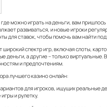
, где можно играть на деньги, вам пришлос
лжает развиваться, и новые игроки регуляр
ты для ставок, чтобы помочь вам найти по
 широкий спектр игр, включая слоты, карто
е деньги, а другие – только виртуальные. 
бностям и предпочтениям.
ора лучшего казино онлайн:
х вариантов для игроков, ищущих реальные 
 игры и рулетку.