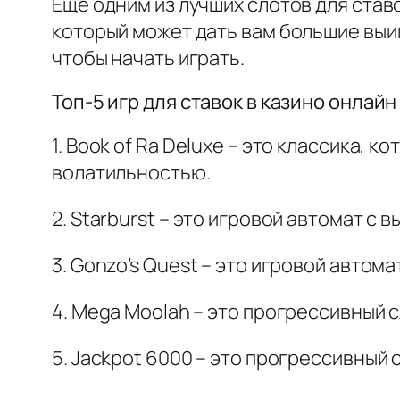
Еще одним из лучших слотов для став
который может дать вам большие выиг
чтобы начать играть.
Топ-5 игр для ставок в казино онлайн
1. Book of Ra Deluxe – это классика, 
волатильностью.
2. Starburst – это игровой автомат с
3. Gonzo’s Quest – это игровой авто
4. Mega Moolah – это прогрессивный 
5. Jackpot 6000 – это прогрессивный 