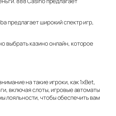
еньги. 888 Casino предлагает
mba предлагает широкий спектр игр,
но выбрать казино онлайн, которое
нимание на такие игроки, как 1xBet,
ьги, включая слоты, игровые автоматы
мы лояльности, чтобы обеспечить вам