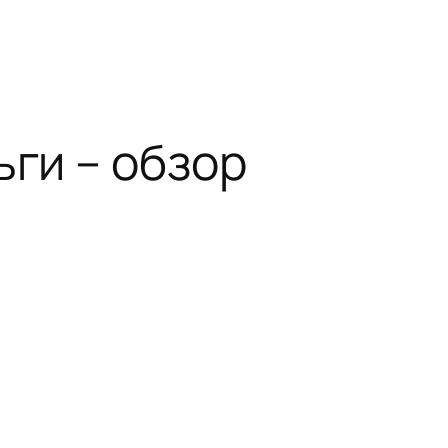
ьги – обзор