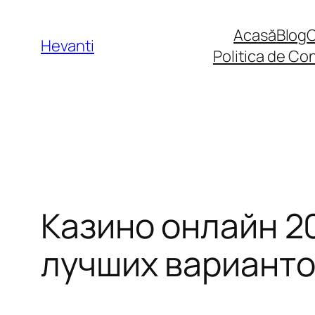
Sari
Acasă
Blog
la
Hevanti
Politica de Con
conținut
Казино онлайн 20
лучших варианто