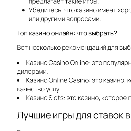
предлагает такие игры.
Убедитесь, что казино имеет хор
или другими вопросами.
Топ казино онлайн: что выбрать?
Вот несколько рекомендаций для выб
Казино Casino Online: это популя
дилерами.
Казино Online Casino: это казино
качество услуг.
Казино Slots: это казино, которое
Лучшие игры для ставок в