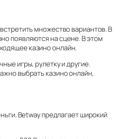
ь встретить множество вариантов. В
но появляются на сцене. В этом
дходящее казино онлайн.
чные игры, рулетку и другие.
Важно выбрать казино онлайн,
деньги. Betway предлагает широкий