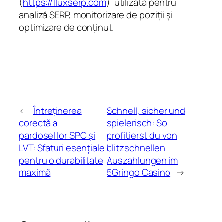
(
https://fluxserp.com
), utilizată pentru
analiză SERP, monitorizare de poziții și
optimizare de conținut.
←
Întreținerea
Schnell, sicher und
corectă a
spielerisch: So
pardoselilor SPC și
profitierst du von
LVT: Sfaturi esențiale
blitzschnellen
pentru o durabilitate
Auszahlungen im
maximă
5Gringo Casino
→