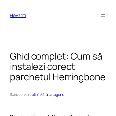
Sari
la
Hevanti
conținut
Ghid complet: Cum să
instalezi corect
parchetul Herringbone
Scris de
nicktrofin
în
Fără categorie