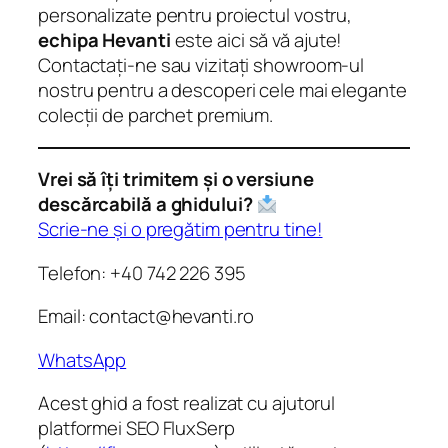
personalizate pentru proiectul vostru,
echipa Hevanti
este aici să vă ajute!
Contactați-ne sau vizitați showroom-ul
nostru pentru a descoperi cele mai elegante
colecții de parchet premium.
Vrei să îți trimitem și o versiune
descărcabilă a ghidului?
Scrie-ne și o pregătim pentru tine!
Telefon: +40 742 226 395
Email: contact@hevanti.ro
WhatsApp
Acest ghid a fost realizat cu ajutorul
platformei SEO FluxSerp