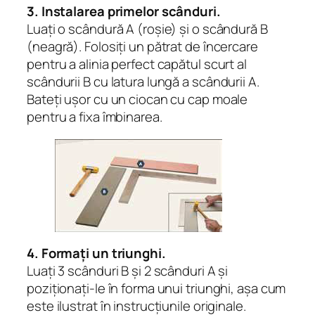
3. Instalarea primelor scânduri.
Luați o scândură A (roșie) și o scândură B
(neagră). Folosiți un pătrat de încercare
pentru a alinia perfect capătul scurt al
scândurii B cu latura lungă a scândurii A.
Bateți ușor cu un ciocan cu cap moale
pentru a fixa îmbinarea.
4. Formați un triunghi.
Luați 3 scânduri B și 2 scânduri A și
poziționați-le în forma unui triunghi, așa cum
este ilustrat în instrucțiunile originale.