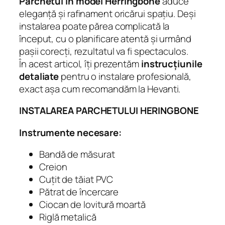
Parchetul în model Herringbone
aduce
eleganță și rafinament oricărui spațiu. Deși
instalarea poate părea complicată la
început, cu o planificare atentă și urmând
pașii corecți, rezultatul va fi spectaculos.
În acest articol, îți prezentăm
instrucțiunile
detaliate
pentru o instalare profesională,
exact așa cum recomandăm la Hevanti.
INSTALAREA PARCHETULUI HERINGBONE
Instrumente necesare:
Bandă de măsurat
Creion
Cuțit de tăiat PVC
Pătrat de încercare
Ciocan de lovitură moartă
Riglă metalică