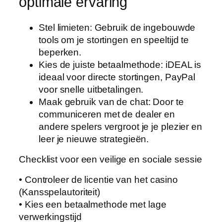
optimale ervaring
Stel limieten: Gebruik de ingebouwde
tools om je stortingen en speeltijd te
beperken.
Kies de juiste betaalmethode: iDEAL is
ideaal voor directe stortingen, PayPal
voor snelle uitbetalingen.
Maak gebruik van de chat: Door te
communiceren met de dealer en
andere spelers vergroot je je plezier en
leer je nieuwe strategieën.
Checklist voor een veilige en sociale sessie
• Controleer de licentie van het casino
(Kansspelautoriteit)
• Kies een betaalmethode met lage
verwerkingstijd