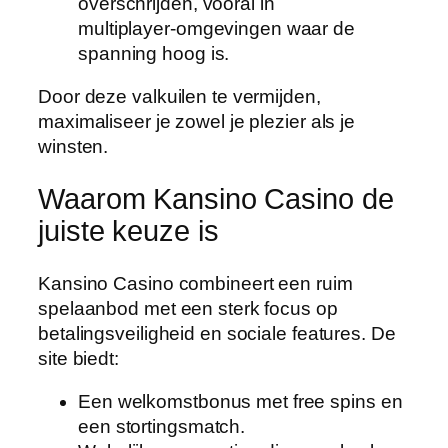
overschrijden, vooral in
multiplayer‑omgevingen waar de
spanning hoog is.
Door deze valkuilen te vermijden,
maximaliseer je zowel je plezier als je
winsten.
Waarom Kansino Casino de
juiste keuze is
Kansino Casino combineert een ruim
spelaanbod met een sterk focus op
betalingsveiligheid en sociale features. De
site biedt:
Een welkomstbonus met free spins en
een stortingsmatch.