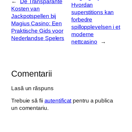
←
De Transparante
Hvordan
Kosten van
superstitions kan
Jackpotspellen bij
forbedre
Magius Casino: Een
spillopplevelsen i et
Praktische Gids voor
moderne
Nederlandse Spelers
nettcasino
→
Comentarii
Lasă un răspuns
Trebuie să fii
autentificat
pentru a publica
un comentariu.