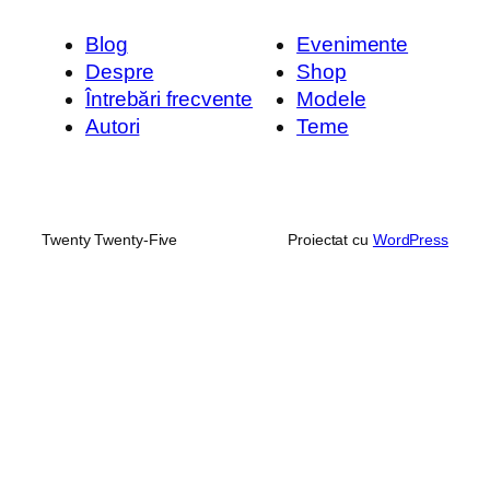
Blog
Evenimente
Despre
Shop
Întrebări frecvente
Modele
Autori
Teme
Twenty Twenty-Five
Proiectat cu
WordPress