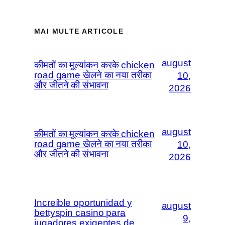
MAI MULTE ARTICOLE
august
कीमतों का मूल्यांकन करके chicken
road game खेलने का नया तरीका
10,
और जीतने की संभावना
2026
august
कीमतों का मूल्यांकन करके chicken
road game खेलने का नया तरीका
10,
और जीतने की संभावना
2026
Increíble oportunidad y
august
bettyspin casino para
9,
jugadores exigentes de