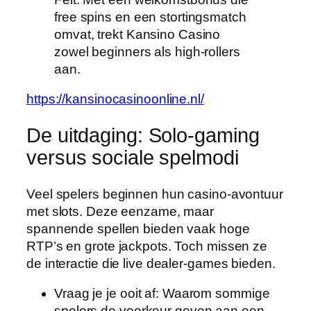
free spins en een stortingsmatch
omvat, trekt Kansino Casino
zowel beginners als high‑rollers
aan.
https://kansinocasinoonline.nl/
De uitdaging: Solo‑gaming
versus sociale spelmodi
Veel spelers beginnen hun casino‑avontuur
met slots. Deze eenzame, maar
spannende spellen bieden vaak hoge
RTP’s en grote jackpots. Toch missen ze
de interactie die live dealer‑games bieden.
Vraag je je ooit af: Waarom sommige
spelers de voorkeur geven aan een