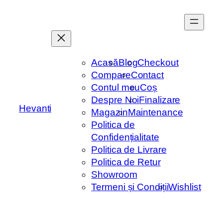
Sari
la
conținut
Acasă
Blog
Checkout
Compare
Contact
Contul meu
Coș
Despre Noi
Finalizare
Hevanti
Magazin
Maintenance
Politica de
Confidențialitate
Politica de Livrare
Politica de Retur
Showroom
Termeni și Condiții
Wishlist