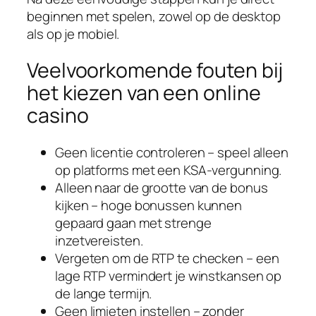
beginnen met spelen, zowel op de desktop
als op je mobiel.
Veelvoorkomende fouten bij
het kiezen van een online
casino
Geen licentie controleren – speel alleen
op platforms met een KSA‑vergunning.
Alleen naar de grootte van de bonus
kijken – hoge bonussen kunnen
gepaard gaan met strenge
inzetvereisten.
Vergeten om de RTP te checken – een
lage RTP vermindert je winstkansen op
de lange termijn.
Geen limieten instellen – zonder