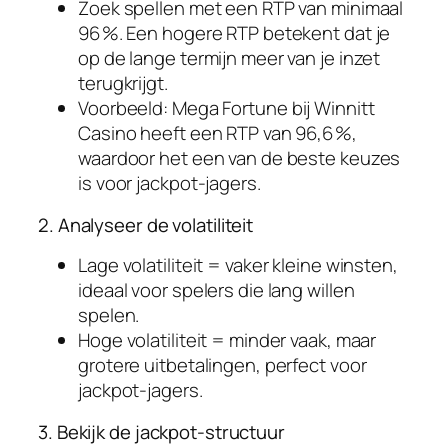
Zoek spellen met een RTP van minimaal
96 %. Een hogere RTP betekent dat je
op de lange termijn meer van je inzet
terugkrijgt.
Voorbeeld:
Mega Fortune
bij Winnitt
Casino heeft een RTP van 96,6 %,
waardoor het een van de beste keuzes
is voor jackpot‑jagers.
2. Analyseer de volatiliteit
Lage volatiliteit = vaker kleine winsten,
ideaal voor spelers die lang willen
spelen.
Hoge volatiliteit = minder vaak, maar
grotere uitbetalingen, perfect voor
jackpot‑jagers.
3. Bekijk de jackpot‑structuur