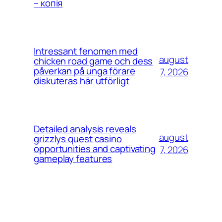
– копія
Intressant fenomen med
august
chicken road game och dess
påverkan på unga förare
7, 2026
diskuteras här utförligt
Detailed analysis reveals
august
grizzlys quest casino
opportunities and captivating
7, 2026
gameplay features