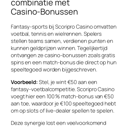
combinatie met
Casino‑Bonussen
Fantasy‑sports bij Scoripro Casino omvatten
voetbal, tennis en wielrennen. Spelers
stellen teams samen, verdienen punten en
kunnen geldprijzen winnen. Tegelijkertijd
ontvangen ze casino‑bonussen zoals gratis
spins en een match‑bonus die direct op hun
speeltegoed worden bijgeschreven.
Voorbeeld:
Stel, je wint €50 aan een
fantasy‑voetbalcompetitie. Scoripro Casino
voegt hier een 100 % match‑bonus van €50
aan toe, waardoor je €100 speeltegoed hebt
om op slots of live‑dealer spellen te spelen.
Deze synergie lost een veelvoorkomend