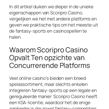
In dit artikel duiken we dieper in de unieke
eigenschappen van Scoripro Casino,
vergelijken we het met andere platforms en
geven we praktische tips om het meeste uit
de fantasy‑sports en casinospellen te
halen.
Waarom Scoripro Casino
Opvalt Ten opzichte van
Concurrerende Platforms
Veel online casino’s bieden een breed
spelassortiment, maar slechts enkelen
integreren fantasy‑sports op een legale en
gereguleerde manier. Scoripro Casino heeft
een KSA‑licentie, waardoor het de enige
aanbieder is die zowel fantasy‑competities