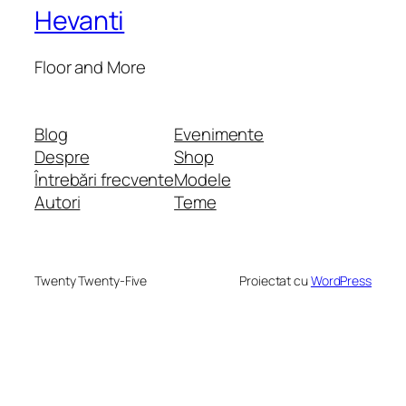
Hevanti
Floor and More
Blog
Evenimente
Despre
Shop
Întrebări frecvente
Modele
Autori
Teme
Twenty Twenty-Five
Proiectat cu
WordPress