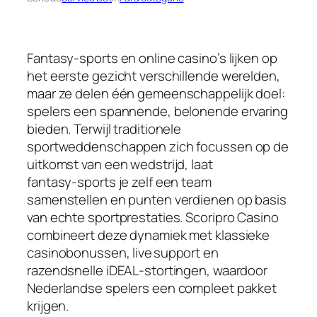
Fantasy‑sports en online casino’s lijken op
het eerste gezicht verschillende werelden,
maar ze delen één gemeenschappelijk doel:
spelers een spannende, belonende ervaring
bieden. Terwijl traditionele
sportweddenschappen zich focussen op de
uitkomst van een wedstrijd, laat
fantasy‑sports je zelf een team
samenstellen en punten verdienen op basis
van echte sportprestaties. Scoripro Casino
combineert deze dynamiek met klassieke
casinobonussen, live support en
razendsnelle iDEAL‑stortingen, waardoor
Nederlandse spelers een compleet pakket
krijgen.