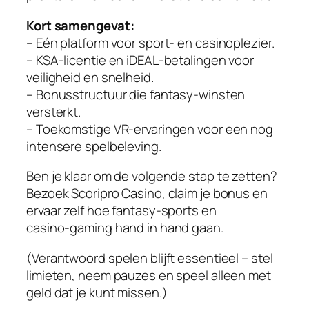
Kort samengevat:
– Eén platform voor sport‑ en casinoplezier.
– KSA‑licentie en iDEAL‑betalingen voor
veiligheid en snelheid.
– Bonusstructuur die fantasy‑winsten
versterkt.
– Toekomstige VR‑ervaringen voor een nog
intensere spelbeleving.
Ben je klaar om de volgende stap te zetten?
Bezoek Scoripro Casino, claim je bonus en
ervaar zelf hoe fantasy‑sports en
casino‑gaming hand in hand gaan.
(Verantwoord spelen blijft essentieel – stel
limieten, neem pauzes en speel alleen met
geld dat je kunt missen.)