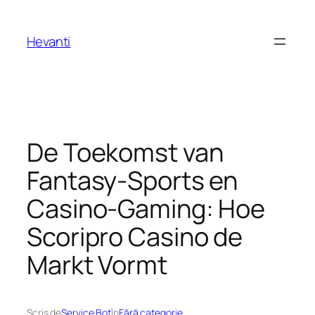
Sari
la
Hevanti
conținut
De Toekomst van
Fantasy‑Sports en
Casino‑Gaming: Hoe
Scoripro Casino de
Markt Vormt
Scris de
Service Bot
în
Fără categorie