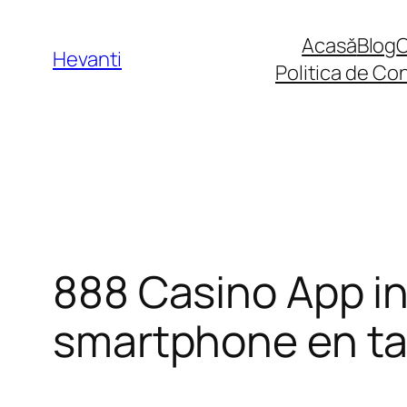
Sari
Acasă
Blog
la
Hevanti
Politica de Con
conținut
888 Casino App in
smartphone en ta