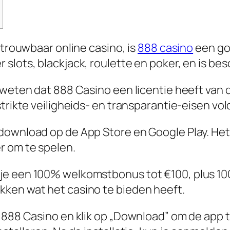
etrouwbaar online casino, is
888 casino
een go
slots, blackjack, roulette en poker, en is be
e weten dat 888 Casino een licentie heeft van
trikte veiligheids- en transparantie-eisen vol
download op de App Store en Google Play. Het
r om te spelen.
e een 100% welkomstbonus tot €100, plus 100 
kken wat het casino te bieden heeft.
n 888 Casino en klik op „Download” om de app 