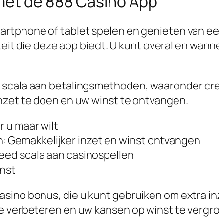
met de 888 Casino App
rtphone of tablet spelen en genieten van ee
iteit die deze app biedt. U kunt overal en wann
cala aan betalingsmethoden, waaronder creditc
nzet te doen en uw winst te ontvangen.
r u maar wilt
: Gemakkelijker inzet en winst ontvangen
reed scala aan casinospellen
inst
sino bonus, die u kunt gebruiken om extra inz
e verbeteren en uw kansen op winst te vergro