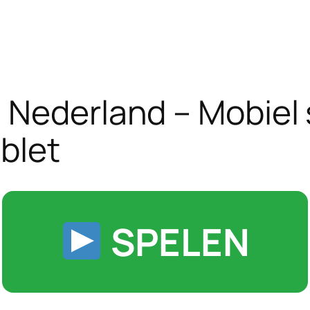
 Nederland – Mobiel
blet
SPELEN