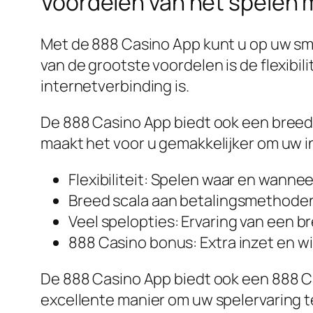
Voordelen van het spelen 
Met de 888 Casino App kunt u op uw sma
van de grootste voordelen is de flexibil
internetverbinding is.
De 888 Casino App biedt ook een breed s
maakt het voor u gemakkelijker om uw i
Flexibiliteit: Spelen waar en wannee
Breed scala aan betalingsmethoden
Veel spelopties: Ervaring van een b
888 Casino bonus: Extra inzet en w
De 888 Casino App biedt ook een 888 Ca
excellente manier om uw spelervaring t