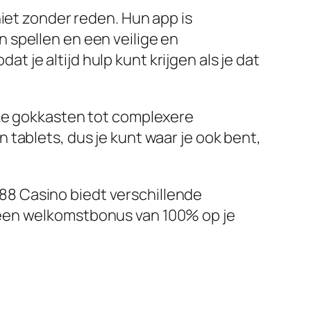
niet zonder reden. Hun app is
 spellen en een veilige en
je altijd hulp kunt krijgen als je dat
eke gokkasten tot complexere
tablets, dus je kunt waar je ook bent,
8 Casino biedt verschillende
 een welkomstbonus van 100% op je