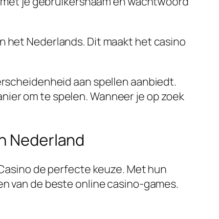
den met je gebruikersnaam en wachtwoord
n het Nederlands. Dit maakt het casino
verscheidenheid aan spellen aanbiedt.
nier om te spelen. Wanneer je op zoek
in Nederland
8 Casino de perfecte keuze. Met hun
ten van de beste online casino-games.