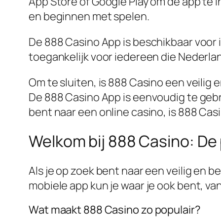
App Store of Google Play om de app te 
en beginnen met spelen.
De 888 Casino App is beschikbaar voor 
toegankelijk voor iedereen die Nederla
Om te sluiten, is 888 Casino een veilig
De 888 Casino App is eenvoudig te gebr
bent naar een online casino, is 888 Ca
Welkom bij 888 Casino: De 
Als je op zoek bent naar een veilig en 
mobiele app kun je waar je ook bent, v
Wat maakt 888 Casino zo populair?