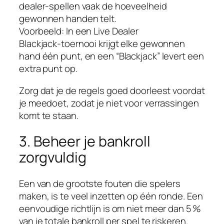
dealer‑spellen vaak de hoeveelheid
gewonnen handen telt.
Voorbeeld: In een Live Dealer
Blackjack‑toernooi krijgt elke gewonnen
hand één punt, en een “Blackjack” levert een
extra punt op.
Zorg dat je de regels goed doorleest voordat
je meedoet, zodat je niet voor verrassingen
komt te staan.
3. Beheer je bankroll
zorgvuldig
Een van de grootste fouten die spelers
maken, is te veel inzetten op één ronde. Een
eenvoudige richtlijn is om niet meer dan 5 %
van je totale bankroll per spel te riskeren.