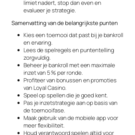
limiet nadert, stop dan even en
evalueer je strategie.
Samenvatting van de belangrijkste punten
Kies een toernooi dat past bij je bankroll
en ervaring.
Lees de spelregels en puntentelling
zorgvuldig.
Beheer je bankroll met een maximale
inzet van 5 % per ronde.
Profiteer van bonussen en promoties
van Loyal Casino.
Speel op spellen die je goed kent.
Pas je inzetstrategie aan op basis van
de toernooifase.
Maak gebruik van de mobiele app voor
meer flexibiliteit.
Houd verantwoord spelen altijd voor