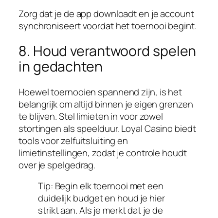
Zorg dat je de app downloadt en je account
synchroniseert voordat het toernooi begint.
8. Houd verantwoord spelen
in gedachten
Hoewel toernooien spannend zijn, is het
belangrijk om altijd binnen je eigen grenzen
te blijven. Stel limieten in voor zowel
stortingen als speelduur. Loyal Casino biedt
tools voor zelfuitsluiting en
limietinstellingen, zodat je controle houdt
over je spelgedrag.
Tip: Begin elk toernooi met een
duidelijk budget en houd je hier
strikt aan. Als je merkt dat je de