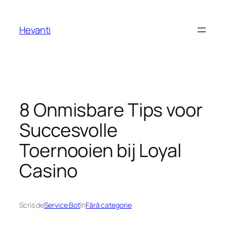
Sari
la
Hevanti
conținut
8 Onmisbare Tips voor
Succesvolle
Toernooien bij Loyal
Casino
Scris de
Service Bot
în
Fără categorie