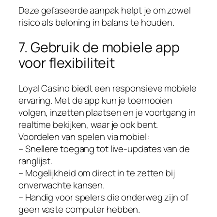
Deze gefaseerde aanpak helpt je om zowel
risico als beloning in balans te houden.
7. Gebruik de mobiele app
voor flexibiliteit
Loyal Casino biedt een responsieve mobiele
ervaring. Met de app kun je toernooien
volgen, inzetten plaatsen en je voortgang in
realtime bekijken, waar je ook bent.
Voordelen van spelen via mobiel:
– Snellere toegang tot live‑updates van de
ranglijst.
– Mogelijkheid om direct in te zetten bij
onverwachte kansen.
– Handig voor spelers die onderweg zijn of
geen vaste computer hebben.