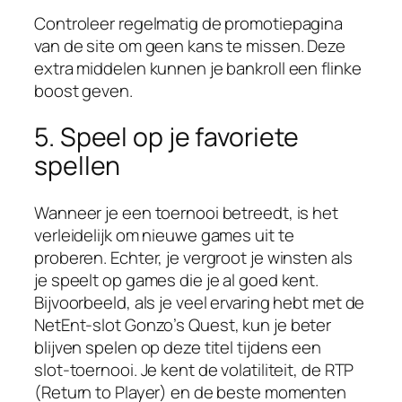
Controleer regelmatig de promotiepagina
van de site om geen kans te missen. Deze
extra middelen kunnen je bankroll een flinke
boost geven.
5. Speel op je favoriete
spellen
Wanneer je een toernooi betreedt, is het
verleidelijk om nieuwe games uit te
proberen. Echter, je vergroot je winsten als
je speelt op games die je al goed kent.
Bijvoorbeeld, als je veel ervaring hebt met de
NetEnt‑slot
Gonzo’s Quest
, kun je beter
blijven spelen op deze titel tijdens een
slot‑toernooi. Je kent de volatiliteit, de RTP
(Return to Player) en de beste momenten