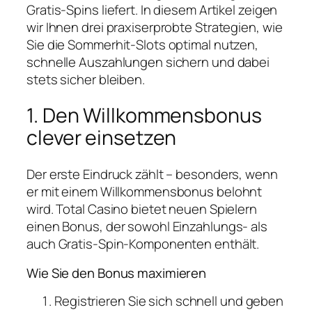
Gratis‑Spins liefert. In diesem Artikel zeigen
wir Ihnen drei praxiserprobte Strategien, wie
Sie die Sommerhit‑Slots optimal nutzen,
schnelle Auszahlungen sichern und dabei
stets sicher bleiben.
1. Den Willkommensbonus
clever einsetzen
Der erste Eindruck zählt – besonders, wenn
er mit einem Willkommensbonus belohnt
wird. Total Casino bietet neuen Spielern
einen Bonus, der sowohl Einzahlungs‑ als
auch Gratis‑Spin‑Komponenten enthält.
Wie Sie den Bonus maximieren
Registrieren Sie sich schnell und geben