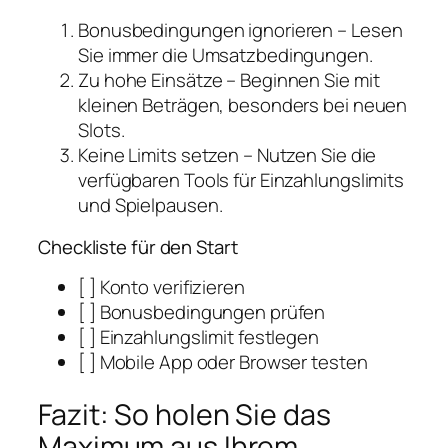
Bonusbedingungen ignorieren – Lesen
Sie immer die Umsatzbedingungen.
Zu hohe Einsätze – Beginnen Sie mit
kleinen Beträgen, besonders bei neuen
Slots.
Keine Limits setzen – Nutzen Sie die
verfügbaren Tools für Einzahlungslimits
und Spielpausen.
Checkliste für den Start
[ ] Konto verifizieren
[ ] Bonusbedingungen prüfen
[ ] Einzahlungslimit festlegen
[ ] Mobile App oder Browser testen
Fazit: So holen Sie das
Maximum aus Ihrem