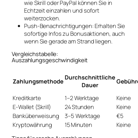
wie Skrill oder PayPal können Sie in
Echtzeit einzahlen und sofort
weiterzocken.
Push‑Benachrichtigungen: Erhalten Sie
sofortige Infos zu Bonusaktionen, auch
wenn Sie gerade am Strand liegen.
Vergleichstabelle:
Auszahlungsgeschwindigkeit
Durchschnittliche
Zahlungsmethode
Gebühr
Dauer
Kreditkarte
1–2 Werktage
Keine
E‑Wallet (Skrill)
24 Stunden
Keine
Banküberweisung
3–5 Werktage
€5
Kryptowährung
15 Minuten
Keine