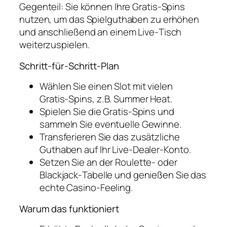
Gegenteil: Sie können Ihre Gratis‑Spins
nutzen, um das Spielguthaben zu erhöhen
und anschließend an einem Live‑Tisch
weiterzuspielen.
Schritt‑für‑Schritt‑Plan
Wählen Sie einen Slot mit vielen
Gratis‑Spins, z. B.
Summer Heat
.
Spielen Sie die Gratis‑Spins und
sammeln Sie eventuelle Gewinne.
Transferieren Sie das zusätzliche
Guthaben auf Ihr Live‑Dealer‑Konto.
Setzen Sie an der Roulette‑ oder
Blackjack‑Tabelle und genießen Sie das
echte Casino‑Feeling.
Warum das funktioniert