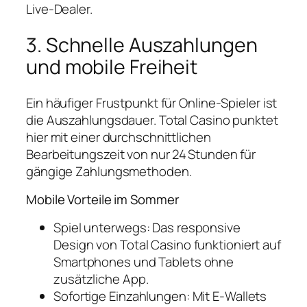
Live‑Dealer.
3. Schnelle Auszahlungen
und mobile Freiheit
Ein häufiger Frustpunkt für Online‑Spieler ist
die Auszahlungsdauer. Total Casino punktet
hier mit einer durchschnittlichen
Bearbeitungszeit von nur 24 Stunden für
gängige Zahlungsmethoden.
Mobile Vorteile im Sommer
Spiel unterwegs: Das responsive
Design von Total Casino funktioniert auf
Smartphones und Tablets ohne
zusätzliche App.
Sofortige Einzahlungen: Mit E‑Wallets