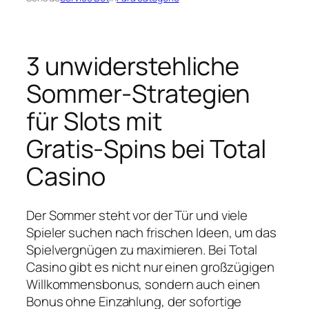
3 unwiderstehliche
Sommer‑Strategien
für Slots mit
Gratis‑Spins bei Total
Casino
Der Sommer steht vor der Tür und viele
Spieler suchen nach frischen Ideen, um das
Spielvergnügen zu maximieren. Bei Total
Casino gibt es nicht nur einen großzügigen
Willkommensbonus, sondern auch einen
Bonus ohne Einzahlung, der sofortige