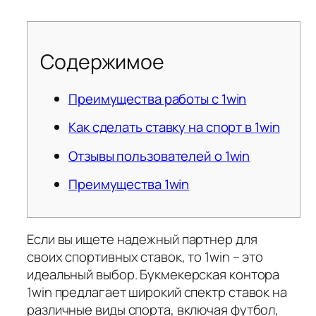
Содержимое
Преимущества работы с 1win
Как сделать ставку на спорт в 1win
Отзывы пользователей о 1win
Преимущества 1win
Если вы ищете надежный партнер для
своих спортивных ставок, то 1win – это
идеальный выбор. Букмекерская контора
1win предлагает широкий спектр ставок на
различные виды спорта, включая футбол,