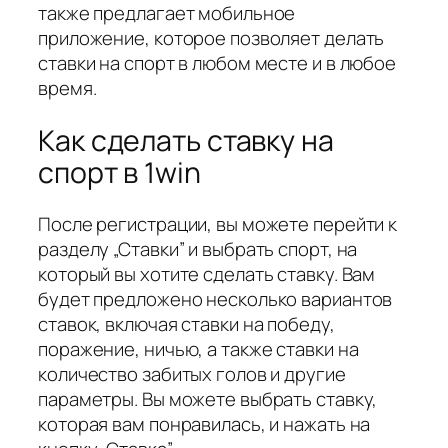
также предлагает мобильное
приложение, которое позволяет делать
ставки на спорт в любом месте и в любое
время.
Как сделать ставку на
спорт в 1win
После регистрации, вы можете перейти к
разделу „Ставки” и выбрать спорт, на
который вы хотите сделать ставку. Вам
будет предложено несколько вариантов
ставок, включая ставки на победу,
поражение, ничью, а также ставки на
количество забитых голов и другие
параметры. Вы можете выбрать ставку,
которая вам понравилась, и нажать на