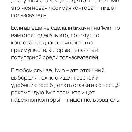
доступных ставок. „Я рад, что я нашел 1win,
это моя новая любимая контора”, – пишет
пользователь.
Если вы еще не сделали аккаунт на 1win, то
вам стоит сделать это, потому что
контора предлагает множество
преимуществ, которые делают ее
популярной среди пользователей.
В любом случае, 1win – это отличный
выбор для тех, кто ищет простой и
удобный способ делать ставки на спорт. „Я
рекомендую 1win всем, кто ищет
надежной конторы”, – пишет пользователь.