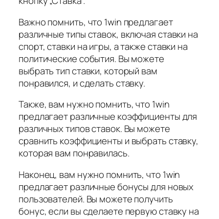
кнопку „Ставка”.
Важно помнить, что 1win предлагает
различные типы ставок, включая ставки на
спорт, ставки на игры, а также ставки на
политические события. Вы можете
выбрать тип ставки, который вам
понравился, и сделать ставку.
Также, вам нужно помнить, что 1win
предлагает различные коэффициенты для
различных типов ставок. Вы можете
сравнить коэффициенты и выбрать ставку,
которая вам понравилась.
Наконец, вам нужно помнить, что 1win
предлагает различные бонусы для новых
пользователей. Вы можете получить
бонус, если вы сделаете первую ставку на