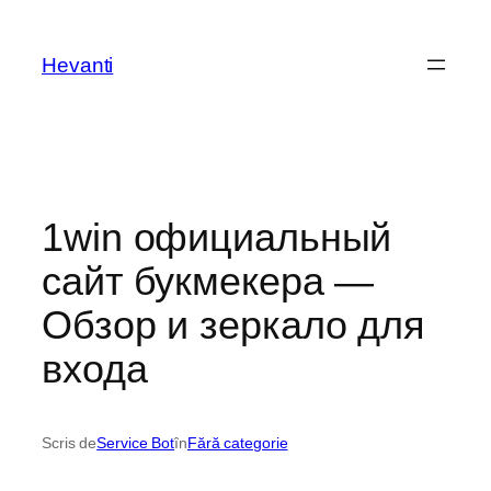
Sari
la
Hevanti
conținut
1win официальный
сайт букмекера —
Обзор и зеркало для
входа
Scris de
Service Bot
în
Fără categorie