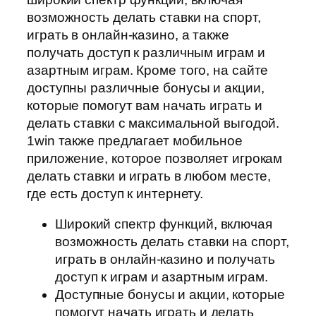
возможность делать ставки на спорт,
играть в онлайн-казино, а также
получать доступ к различным играм и
азартным играм. Кроме того, на сайте
доступны различные бонусы и акции,
которые помогут вам начать играть и
делать ставки с максимальной выгодой.
1win также предлагает мобильное
приложение, которое позволяет игрокам
делать ставки и играть в любом месте,
где есть доступ к интернету.
Широкий спектр функций, включая
возможность делать ставки на спорт,
играть в онлайн-казино и получать
доступ к играм и азартным играм.
Доступные бонусы и акции, которые
помогут начать играть и делать