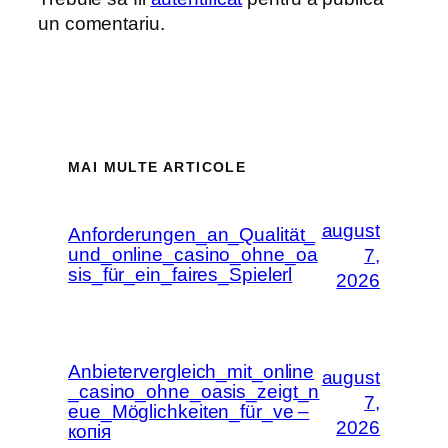
un comentariu.
MAI MULTE ARTICOLE
august
Anforderungen_an_Qualität_
und_online_casino_ohne_oa
7,
sis_für_ein_faires_Spielerl
2026
Anbietervergleich_mit_online
august
_casino_ohne_oasis_zeigt_n
7,
eue_Möglichkeiten_für_ve –
2026
копія