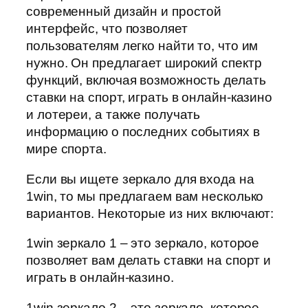
современный дизайн и простой
интерфейс, что позволяет
пользователям легко найти то, что им
нужно. Он предлагает широкий спектр
функций, включая возможность делать
ставки на спорт, играть в онлайн-казино
и лотереи, а также получать
информацию о последних событиях в
мире спорта.
Если вы ищете зеркало для входа на
1win, то мы предлагаем вам несколько
вариантов. Некоторые из них включают:
1win зеркало 1 – это зеркало, которое
позволяет вам делать ставки на спорт и
играть в онлайн-казино.
1win зеркало 2 – это зеркало, которое