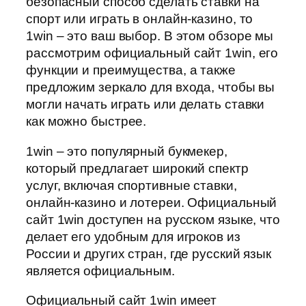
безопасный способ сделать ставки на
спорт или играть в онлайн-казино, то
1win – это ваш выбор. В этом обзоре мы
рассмотрим официальный сайт 1win, его
функции и преимущества, а также
предложим зеркало для входа, чтобы вы
могли начать играть или делать ставки
как можно быстрее.
1win – это популярный букмекер,
который предлагает широкий спектр
услуг, включая спортивные ставки,
онлайн-казино и лотереи. Официальный
сайт 1win доступен на русском языке, что
делает его удобным для игроков из
России и других стран, где русский язык
является официальным.
Официальный сайт 1win имеет