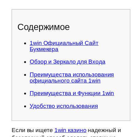
Содержимое
1win Официальный Сайт
Букмекера
Обзор и Зеркало для Входа
Преимущества использования
официального сайта 1win
Преимущества и Функции 1win
Удобство использования
Если вы ищете
1win казино
надежный и