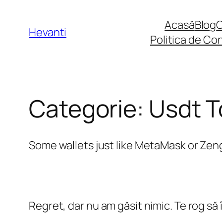
Sari
Acasă
Blog
la
Hevanti
Politica de Con
conținut
Categorie:
Usdt T
Some wallets just like MetaMask or Zeng
Regret, dar nu am găsit nimic. Te rog să 