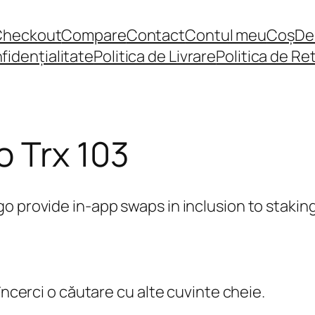
Checkout
Compare
Contact
Contul meu
Coș
De
fidențialitate
Politica de Livrare
Politica de Re
o Trx 103
o provide in-app swaps in inclusion to staking
încerci o căutare cu alte cuvinte cheie.