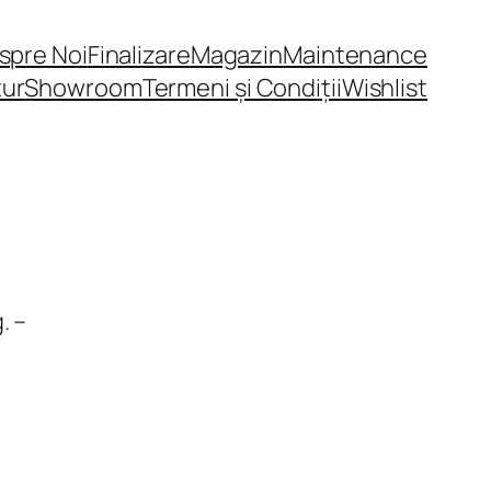
spre Noi
Finalizare
Magazin
Maintenance
tur
Showroom
Termeni și Condiții
Wishlist
. –