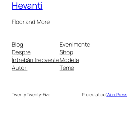
Hevanti
Floor and More
Blog
Evenimente
Despre
Shop
Întrebări frecvente
Modele
Autori
Teme
Twenty Twenty-Five
Proiectat cu
WordPress