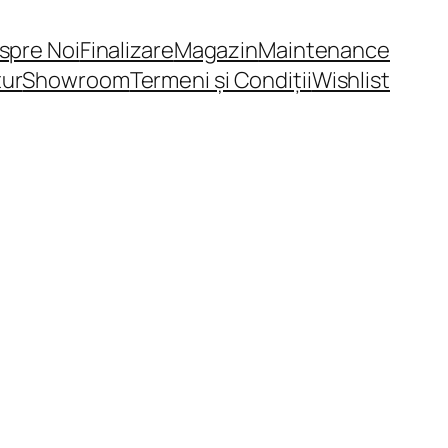
spre Noi
Finalizare
Magazin
Maintenance
tur
Showroom
Termeni și Condiții
Wishlist