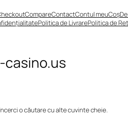
Checkout
Compare
Contact
Contul meu
Coș
De
fidențialitate
Politica de Livrare
Politica de Re
-casino.us
încerci o căutare cu alte cuvinte cheie.