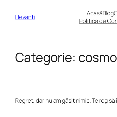
Sari
Acasă
Blog
la
Hevanti
Politica de Con
conținut
Categorie:
cosmo
Regret, dar nu am găsit nimic. Te rog să 