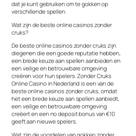
dat je kunt gebruiken om te gokken op
verschillende spellen.
Wat zijn de beste online casinos zonder
cruks?
De beste online casinos zonder cruks zijn
diegenen die een goede reputatie hebben,
een brede keuze aan spellen aanbieden en
een veilige en betrouwbare omgeving
creëren voor hun spelers. Zonder Cruks
Online Casino in Nederland is een van de
beste online casinos zonder cruks, omdat
het een brede keuze aan spellen aanbiedt,
een veilige en betrouwbare omgeving
creëert en een no deposit bonus van €10
geeft aan nieuwe spelers.
Wat zijn de voordelen van gokken zonder