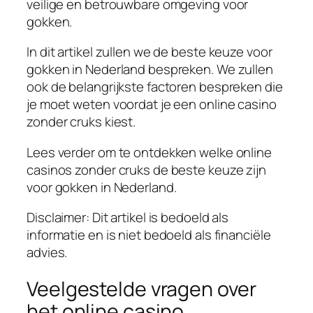
veilige en betrouwbare omgeving voor
gokken.
In dit artikel zullen we de beste keuze voor
gokken in Nederland bespreken. We zullen
ook de belangrijkste factoren bespreken die
je moet weten voordat je een online casino
zonder cruks kiest.
Lees verder om te ontdekken welke online
casinos zonder cruks de beste keuze zijn
voor gokken in Nederland.
Disclaimer: Dit artikel is bedoeld als
informatie en is niet bedoeld als financiële
advies.
Veelgestelde vragen over
het online casino