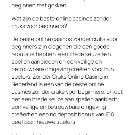
beginnen met gokken.
Wat zijn de beste online casinos zonder
cruks voor beginners?
De beste online casinos zonder cruks voor
beginners zijn diegenen die een goede
reputatie hebben, een brede keuze aan
spellen aanbieden en een veilige en
betrouwbare omgeving creëren voor hun
spelers. Zonder Cruks Online Casino in
Nederland is een van de beste online
casinos zonder cruks voor beginners, omdat
het een brede keuze aan spellen aanbiedt,
een veilige en betrouwbare omgeving
creëert en een no deposit bonus van €10
geeft aan nieuwe spelers.