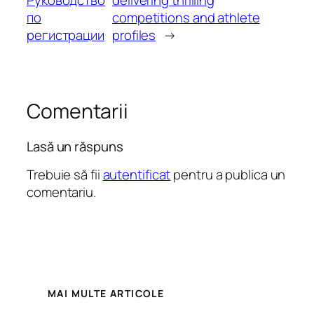
по
competitions and athlete
регистрации
profiles
→
Comentarii
Lasă un răspuns
Trebuie să fii
autentificat
pentru a publica un
comentariu.
MAI MULTE ARTICOLE