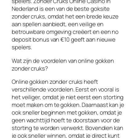
spelers. Zonder Cruks Online Casino in
Nederland is een van de beste goksite
zonder cruks, omdat het een brede keuze
aan spellen aanbiedt, een veilige en
betrouwbare omgeving creëert en een no
deposit bonus van €10 geeft aan nieuwe
spelers.
Wat zijn de voordelen van online gokken
zonder cruks?
Online gokken zonder cruks heeft
verschillende voordelen. Eerst en vooral is
het veiliger, omdat je niet eerst een storting
moet maken om te gokken. Daarnaast kan je
ook sneller beginnen met gokken, omdat je
geen wachttijd hoeft te doorstaan voor de
storting te worden verwerkt. Bovendien kan
je ook sneller winnen, omdat je direct kunt