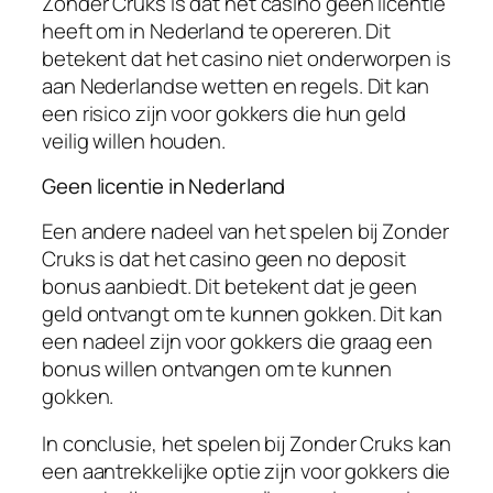
Zonder Cruks is dat het casino geen licentie
heeft om in Nederland te opereren. Dit
betekent dat het casino niet onderworpen is
aan Nederlandse wetten en regels. Dit kan
een risico zijn voor gokkers die hun geld
veilig willen houden.
Geen licentie in Nederland
Een andere nadeel van het spelen bij Zonder
Cruks is dat het casino geen no deposit
bonus aanbiedt. Dit betekent dat je geen
geld ontvangt om te kunnen gokken. Dit kan
een nadeel zijn voor gokkers die graag een
bonus willen ontvangen om te kunnen
gokken.
In conclusie, het spelen bij Zonder Cruks kan
een aantrekkelijke optie zijn voor gokkers die