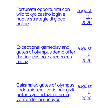
Fortunata opportunità con
august
wild tokyo casino login e
10,
nuove strategie di gioco
2026
online
Exceptional gameplay and
august
gates of olympus demo offer
10,
thrilling casino experiences
2026
today
Çalışmalar, gates of olympus
august
vodds sistemi içerisinde gizli
10,
potansiyeli ortaya çıkarma
2026
yöntemlerini sunuyor