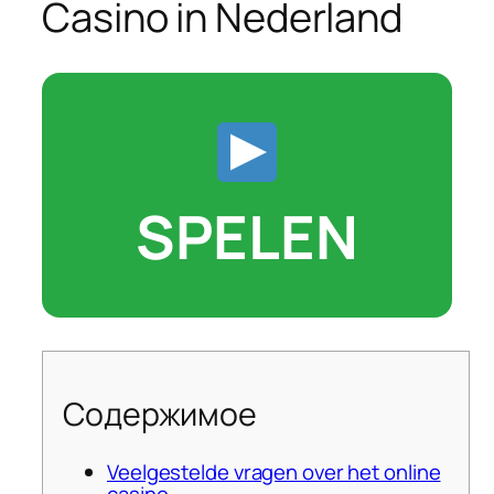
Casino in Nederland
SPELEN
Содержимое
Veelgestelde vragen over het online
casino