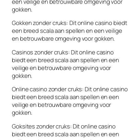
een veilige en betrouwbare omgeving voor
gokken.
Gokken zonder cruks: Dit online casino biedt
een breed scala aan spellen en een veilige
en betrouwbare omgeving voor gokken.
Casinos zonder cruks: Dit online casino
biedt een breed scala aan spellen en een
veilige en betrouwbare omgeving voor
gokken.
Online casino zonder cruks: Dit online casino
biedt een breed scala aan spellen en een
veilige en betrouwbare omgeving voor
gokken.
Goksites zonder cruks: Dit online casino
biedt een breed scala aan spellen en een