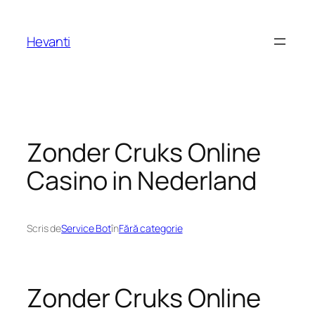
Sari
la
Hevanti
conținut
Zonder Cruks Online
Casino in Nederland
Scris de
Service Bot
în
Fără categorie
Zonder Cruks Online