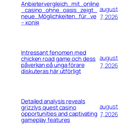
Anbietervergleich_mit_online
august
_casino_ohne_oasis_zeigt_
neue_Möglichkeiten_für_ve
7, 2026
– копія
Intressant fenomen med
august
chicken road game och dess
påverkan på unga förare
7, 2026
diskuteras här utförligt
Detailed analysis reveals
august
grizzlys quest casino
opportunities and captivating
7, 2026
gameplay features