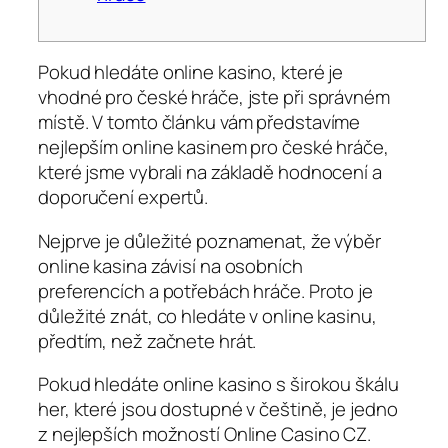
Pokud hledáte online kasino, které je
vhodné pro české hráče, jste při správném
místě. V tomto článku vám představíme
nejlepším online kasinem pro české hráče,
které jsme vybrali na základě hodnocení a
doporučení expertů.
Nejprve je důležité poznamenat, že výběr
online kasina závisí na osobních
preferencích a potřebách hráče. Proto je
důležité znát, co hledáte v online kasinu,
předtím, než začnete hrát.
Pokud hledáte online kasino s širokou škálu
her, které jsou dostupné v češtině, je jedno
z nejlepších možností Online Casino CZ.