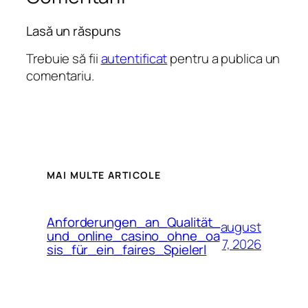
Lasă un răspuns
Trebuie să fii
autentificat
pentru a publica un
comentariu.
MAI MULTE ARTICOLE
Anforderungen_an_Qualität_
august
und_online_casino_ohne_oa
7, 2026
sis_für_ein_faires_Spielerl