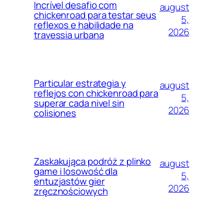
Incrível desafio com
august
chickenroad para testar seus
5,
reflexos e habilidade na
2026
travessia urbana
Particular estrategia y
august
reflejos con chickenroad para
5,
superar cada nivel sin
2026
colisiones
Zaskakująca podróż z plinko
august
game i losowość dla
5,
entuzjastów gier
2026
zręcznościowych