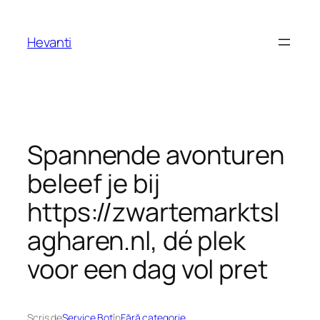
Sari
la
Hevanti
conținut
Spannende avonturen
beleef je bij
https://zwartemarktsl
agharen.nl, dé plek
voor een dag vol pret
Scris de
Service Bot
în
Fără categorie