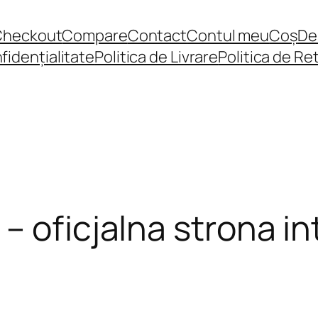
Checkout
Compare
Contact
Contul meu
Coș
De
fidențialitate
Politica de Livrare
Politica de Re
– oficjalna strona i