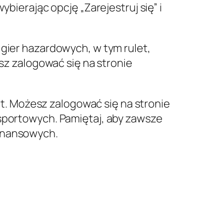
bierając opcję „Zarejestruj się” i
 gier hazardowych, w tym rulet,
isz zalogować się na stronie
. Możesz zalogować się na stronie
 sportowych. Pamiętaj, aby zawsze
finansowych.