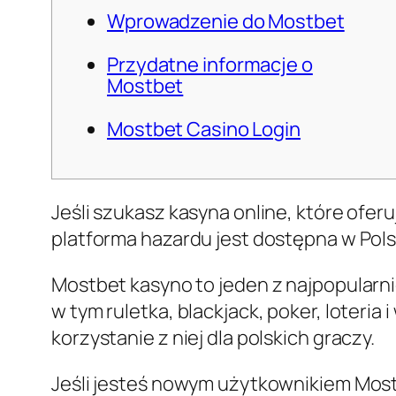
Wprowadzenie do Mostbet
Przydatne informacje o
Mostbet
Mostbet Casino Login
Jeśli szukasz kasyna online, które ofer
platforma hazardu jest dostępna w Polsce
Mostbet kasyno to jeden z najpopularni
w tym ruletka, blackjack, poker, loteria
korzystanie z niej dla polskich graczy.
Jeśli jesteś nowym użytkownikiem Mostb