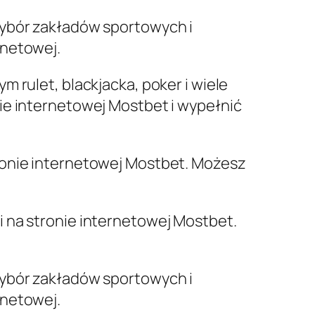
wybór zakładów sportowych i
rnetowej.
 rulet, blackjacka, poker i wiele
ie internetowej Mostbet i wypełnić
ronie internetowej Mostbet. Możesz
 na stronie internetowej Mostbet.
wybór zakładów sportowych i
rnetowej.