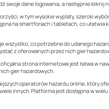
ź swoje dane logowania, a następnie kliknij na
rzyści, w tym wysokie wyplaty, szeroki wybór 
ępna na smartfonach i tabletach, co ułatwia k
ruje wszystko, co potrzebne do udanego hazar
rzystać z oferowanych przez nich gier hazardo
ficjalna strona internetowa jest łatwa w nawig
nich gier hazardowych.
ejszych operatorów hazardu online, który ofer
 i wiele innych. Platforma jest dostępna w wiel