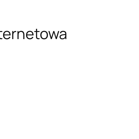
nternetowa