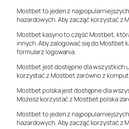
Mostbet to jeden z najpopularniejszyc
hazardowych. Aby zacząć korzystać z M
Mostbet kasyno to część Mostbet, która 
innych. Aby zalogować się do Mostbet k
formularz logowania.
Mostbet jest dostępne dla wszystkich 
korzystać z Mostbet zarówno z komputer
Mostbet polska jest dostępne dla wszys
Możesz korzystać z Mostbet polska zar
Mostbet to jeden z najpopularniejszyc
hazardowych. Aby zacząć korzystać z M