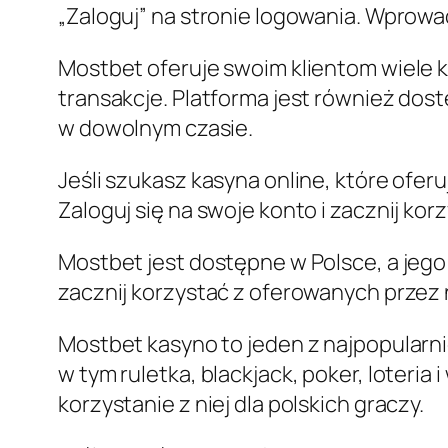
„Zaloguj” na stronie logowania. Wprowad
Mostbet oferuje swoim klientom wiele ko
transakcje. Platforma jest również dost
w dowolnym czasie.
Jeśli szukasz kasyna online, które ofe
Zaloguj się na swoje konto i zacznij ko
Mostbet jest dostępne w Polsce, a jego o
zacznij korzystać z oferowanych przez 
Mostbet kasyno to jeden z najpopularni
w tym ruletka, blackjack, poker, loteria
korzystanie z niej dla polskich graczy.