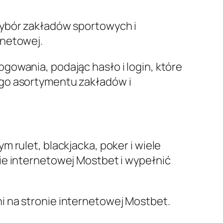
wybór zakładów sportowych i
rnetowej.
gowania, podając hasło i login, które
ego asortymentu zakładów i
 rulet, blackjacka, poker i wiele
ie internetowej Mostbet i wypełnić
i na stronie internetowej Mostbet.