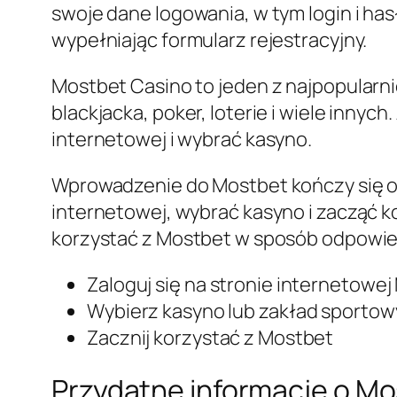
swoje dane logowania, w tym login i hasł
wypełniając formularz rejestracyjny.
Mostbet Casino to jeden z najpopularni
blackjacka, poker, loterie i wiele inny
internetowej i wybrać kasyno.
Wprowadzenie do Mostbet kończy się o
internetowej, wybrać kasyno i zacząć k
korzystać z Mostbet w sposób odpowied
Zaloguj się na stronie internetowe
Wybierz kasyno lub zakład sportow
Zacznij korzystać z Mostbet
Przydatne informacje o M