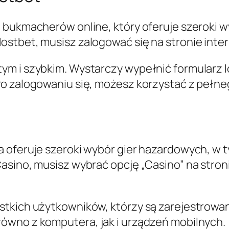
h bukmacherów online, który oferuje szeroki 
ostbet, musisz zalogować się na stronie inte
m i szybkim. Wystarczy wypełnić formularz lo
Po zalogowaniu się, możesz korzystać z pełn
oferuje szeroki wybór gier hazardowych, w tym
asino, musisz wybrać opcję „Casino” na stron
tkich użytkowników, którzy są zarejestrowan
ówno z komputera, jak i urządzeń mobilnych.