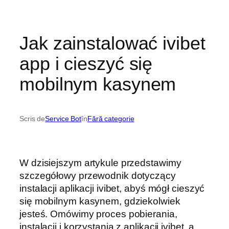
Jak zainstalować ivibet
app i cieszyć się
mobilnym kasynem
Scris de
Service Bot
în
Fără categorie
W dzisiejszym artykule przedstawimy
szczegółowy przewodnik dotyczący
instalacji aplikacji ivibet, abyś mógł cieszyć
się mobilnym kasynem, gdziekolwiek
jesteś. Omówimy proces pobierania,
instalacji i korzystania z aplikacji ivibet, a