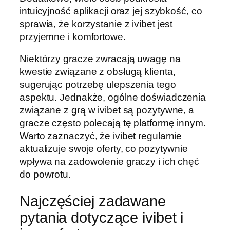
intuicyjność aplikacji oraz jej szybkość, co
sprawia, że korzystanie z ivibet jest
przyjemne i komfortowe.
Niektórzy gracze zwracają uwagę na
kwestie związane z obsługą klienta,
sugerując potrzebę ulepszenia tego
aspektu. Jednakże, ogólne doświadczenia
związane z grą w ivibet są pozytywne, a
gracze często polecają tę platformę innym.
Warto zaznaczyć, że ivibet regularnie
aktualizuje swoje oferty, co pozytywnie
wpływa na zadowolenie graczy i ich chęć
do powrotu.
Najczęściej zadawane
pytania dotyczące ivibet i