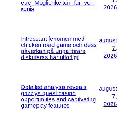
eue_Möglichkeiten_für_ve –
2026
копія
Intressant fenomen med
august
chicken road game och dess
7,
påverkan på unga förare
2026
diskuteras här utförligt
Detailed analysis reveals
august
grizzlys quest casino
7,
opportunities and captivating
2026
gameplay features