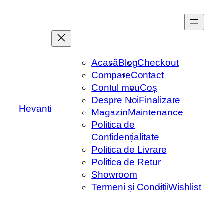
Sari
la
conținut
Acasă
Blog
Checkout
Compare
Contact
Contul meu
Coș
Despre Noi
Finalizare
Hevanti
Magazin
Maintenance
Politica de
Confidențialitate
Politica de Livrare
Politica de Retur
Showroom
Termeni și Condiții
Wishlist