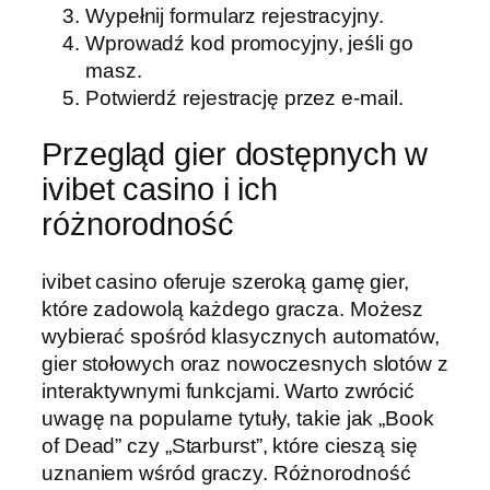
Wypełnij formularz rejestracyjny.
Wprowadź kod promocyjny, jeśli go
masz.
Potwierdź rejestrację przez e-mail.
Przegląd gier dostępnych w
ivibet casino i ich
różnorodność
ivibet casino oferuje szeroką gamę gier,
które zadowolą każdego gracza. Możesz
wybierać spośród klasycznych automatów,
gier stołowych oraz nowoczesnych slotów z
interaktywnymi funkcjami. Warto zwrócić
uwagę na popularne tytuły, takie jak „Book
of Dead” czy „Starburst”, które cieszą się
uznaniem wśród graczy. Różnorodność