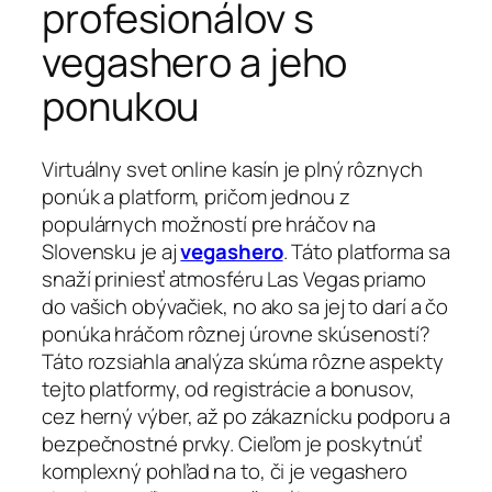
profesionálov s
vegashero a jeho
ponukou
Virtuálny svet online kasín je plný rôznych
ponúk a platform, pričom jednou z
populárnych možností pre hráčov na
Slovensku je aj
vegashero
. Táto platforma sa
snaží priniesť atmosféru Las Vegas priamo
do vašich obývačiek, no ako sa jej to darí a čo
ponúka hráčom rôznej úrovne skúseností?
Táto rozsiahla analýza skúma rôzne aspekty
tejto platformy, od registrácie a bonusov,
cez herný výber, až po zákaznícku podporu a
bezpečnostné prvky. Cieľom je poskytnúť
komplexný pohľad na to, či je vegashero