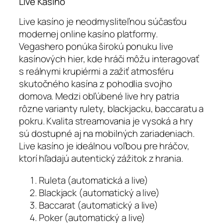
Live Kasíno
Live kasíno je neodmysliteľnou súčasťou
modernej online kasíno platformy.
Vegashero ponúka širokú ponuku live
kasínových hier, kde hráči môžu interagovať
s reálnymi krupiérmi a zažiť atmosféru
skutočného kasína z pohodlia svojho
domova. Medzi obľúbené live hry patria
rôzne varianty rulety, blackjacku, baccaratu a
pokru. Kvalita streamovania je vysoká a hry
sú dostupné aj na mobilných zariadeniach.
Live kasíno je ideálnou voľbou pre hráčov,
ktorí hľadajú autentický zážitok z hrania.
Ruleta (automatická a live)
Blackjack (automatický a live)
Baccarat (automatický a live)
Poker (automatický a live)