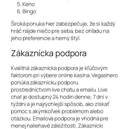
Keno
Bingo
Široká ponuka hier zabezpečuje, že si každý
hráč nájde niečo pre seba, bez ohľadu na
jeho preferencie a herný štýl.
Zákaznícka podpora
Kvalitná zákaznícka podpora je kľúčovým
faktorom pri výbere online kasína. Vegashero
ponúka zákaznícku podporu
prostredníctvom live chatu a emailu. Live
chat je dostupný 24 hodín denne, 7 dní v
týždni a je najrýchlejší spôsob, ako získať
pomoc s akýmkoľvek problémom alebo
otázkou. Emailová podpora je vhodná pre
menej naliehavé záležitosti. Zákaznícki