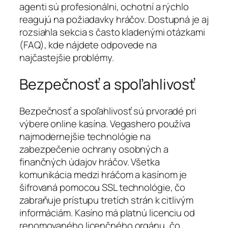
agenti sú profesionálni, ochotní a rýchlo
reagujú na požiadavky hráčov. Dostupná je aj
rozsiahla sekcia s často kladenými otázkami
(FAQ), kde nájdete odpovede na
najčastejšie problémy.
Bezpečnosť a spoľahlivosť
Bezpečnosť a spoľahlivosť sú prvoradé pri
výbere online kasína. Vegashero používa
najmodernejšie technológie na
zabezpečenie ochrany osobných a
finančných údajov hráčov. Všetka
komunikácia medzi hráčom a kasínom je
šifrovaná pomocou SSL technológie, čo
zabraňuje prístupu tretích strán k citlivým
informáciám. Kasíno má platnú licenciu od
renomovaného licenčného orgánu, čo