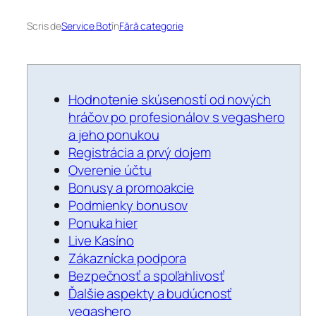
Scris de
Service Bot
în
Fără categorie
Hodnotenie skúseností od nových
hráčov po profesionálov s vegashero
a jeho ponukou
Registrácia a prvý dojem
Overenie účtu
Bonusy a promoakcie
Podmienky bonusov
Ponuka hier
Live Kasíno
Zákaznícka podpora
Bezpečnosť a spoľahlivosť
Ďalšie aspekty a budúcnosť
vegashero