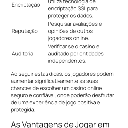
utiliza tecnologia de
Encriptação
encriptação SSL para
proteger os dados.
Pesquisar avaliações e
Reputação
opiniões de outros
jogadores online.
Verificar se o casino é
Auditoria
auditado por entidades
independentes.
Ao seguir estas dicas, os jogadores podem
aumentar significativamente as suas
chances de escolher um casino online
seguro e confiável, onde poderão desfrutar
de uma experiência de jogo positiva e
protegida.
As Vantagens de Jogar em