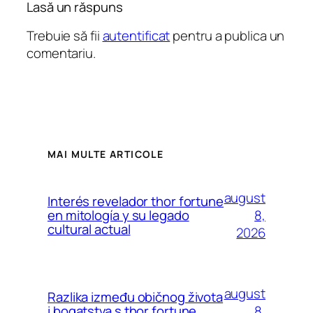
Lasă un răspuns
Trebuie să fii
autentificat
pentru a publica un
comentariu.
MAI MULTE ARTICOLE
august
Interés revelador thor fortune
8,
en mitología y su legado
cultural actual
2026
august
Razlika između običnog života
8,
i bogatstva s thor fortune