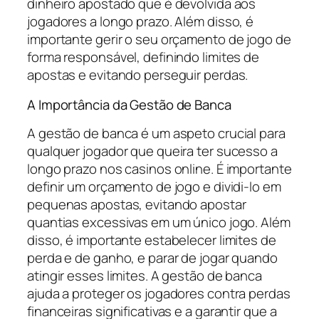
dinheiro apostado que é devolvida aos
jogadores a longo prazo. Além disso, é
importante gerir o seu orçamento de jogo de
forma responsável, definindo limites de
apostas e evitando perseguir perdas.
A Importância da Gestão de Banca
A gestão de banca é um aspeto crucial para
qualquer jogador que queira ter sucesso a
longo prazo nos casinos online. É importante
definir um orçamento de jogo e dividi-lo em
pequenas apostas, evitando apostar
quantias excessivas em um único jogo. Além
disso, é importante estabelecer limites de
perda e de ganho, e parar de jogar quando
atingir esses limites. A gestão de banca
ajuda a proteger os jogadores contra perdas
financeiras significativas e a garantir que a