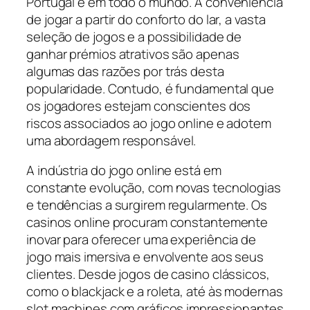
Portugal e em todo o mundo. A conveniência
de jogar a partir do conforto do lar, a vasta
seleção de jogos e a possibilidade de
ganhar prémios atrativos são apenas
algumas das razões por trás desta
popularidade. Contudo, é fundamental que
os jogadores estejam conscientes dos
riscos associados ao jogo online e adotem
uma abordagem responsável.
A indústria do jogo online está em
constante evolução, com novas tecnologias
e tendências a surgirem regularmente. Os
casinos online procuram constantemente
inovar para oferecer uma experiência de
jogo mais imersiva e envolvente aos seus
clientes. Desde jogos de casino clássicos,
como o blackjack e a roleta, até às modernas
slot machines com gráficos impressionantes