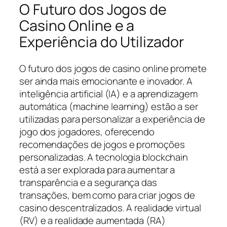
O Futuro dos Jogos de
Casino Online e a
Experiência do Utilizador
O futuro dos jogos de casino online promete
ser ainda mais emocionante e inovador. A
inteligência artificial (IA) e a aprendizagem
automática (machine learning) estão a ser
utilizadas para personalizar a experiência de
jogo dos jogadores, oferecendo
recomendações de jogos e promoções
personalizadas. A tecnologia blockchain
está a ser explorada para aumentar a
transparência e a segurança das
transações, bem como para criar jogos de
casino descentralizados. A realidade virtual
(RV) e a realidade aumentada (RA)