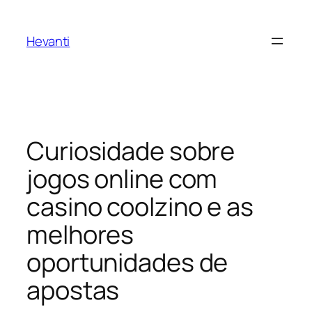
Sari
la
Hevanti
conținut
Curiosidade sobre
jogos online com
casino coolzino e as
melhores
oportunidades de
apostas